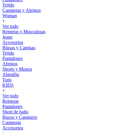
Tejido
Camperas y Abrigos
Woman
+
Ver todo
Remeras y Musculosas
Jeans
Accesorios
Blusas y Camisas
Tejido
Pantalones
Abrigos
Shorts y Monos
Algodón
Tops
KIDS
+
Ver todo
Remeras
Pantalones
Short de baño
Buzos y Canguros
Camperas
Accesorios