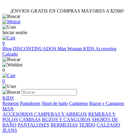
¡ENVIOS GRATIS EN COMPRAS MAYORES A $2500!
Iniciar sesión
0
Blog
DISCONTINUADOS
Man
Woman
KIDS
Accesorios
Calzado
0
0
KIDS
Remeras
Pantalones
Short de baño
Camperas
Buzos y Canguros
MAN
ACCESORIOS
CAMPERAS Y ABRIGOS
REMERAS Y
POLOS
CAMISAS
BUZOS Y CANGUROS
SHORTS DE
BAÑO
PANTALONES
BERMUDAS
TEJIDO
CALZADO
JEANS