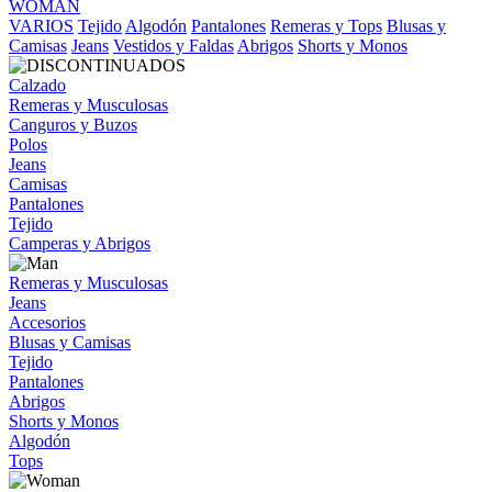
WOMAN
VARIOS
Tejido
Algodón
Pantalones
Remeras y Tops
Blusas y
Camisas
Jeans
Vestidos y Faldas
Abrigos
Shorts y Monos
Calzado
Remeras y Musculosas
Canguros y Buzos
Polos
Jeans
Camisas
Pantalones
Tejido
Camperas y Abrigos
Remeras y Musculosas
Jeans
Accesorios
Blusas y Camisas
Tejido
Pantalones
Abrigos
Shorts y Monos
Algodón
Tops