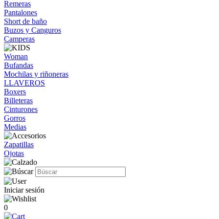
Remeras
Pantalones
Short de baño
Buzos y Canguros
Camperas
Woman
Bufandas
Mochilas y riñoneras
LLAVEROS
Boxers
Billeteras
Cinturones
Gorros
Medias
Zapatillas
Ojotas
Iniciar sesión
0