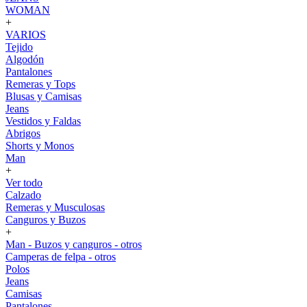
WOMAN
+
VARIOS
Tejido
Algodón
Pantalones
Remeras y Tops
Blusas y Camisas
Jeans
Vestidos y Faldas
Abrigos
Shorts y Monos
Man
+
Ver todo
Calzado
Remeras y Musculosas
Canguros y Buzos
+
Man - Buzos y canguros - otros
Camperas de felpa - otros
Polos
Jeans
Camisas
Pantalones