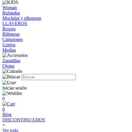
Woman
Bufandas
Mochilas y riñoneras
LLAVEROS
Boxers
Billeteras
Cinturones
Gorros
Medias
Zapatillas
Ojotas
Iniciar sesión
0
0
Blog
DISCONTINUADOS
+
Ver todo