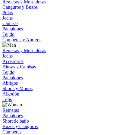
Remeras y Musculosas
Canguros y Buzos
Polos
Jeans
Camisas
Pantalones
Tejido
Camperas y Abrigos
Remeras y Musculosas
Jeans
Accesorios
Blusas y Camisas
Tejido
Pantalones
Abrigos
Shorts y Monos
Algodón
Tops
Remeras
Pantalones
Short de baño
Buzos y Canguros
Camperas