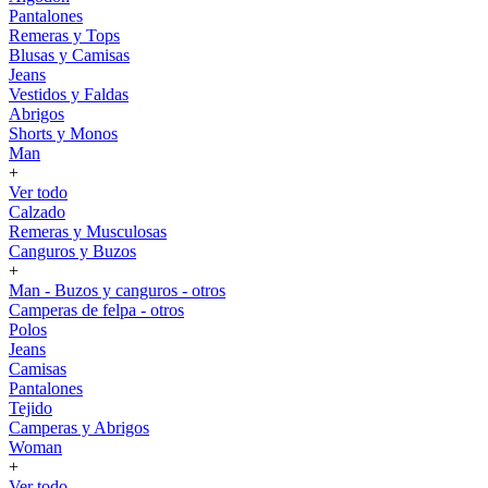
Pantalones
Remeras y Tops
Blusas y Camisas
Jeans
Vestidos y Faldas
Abrigos
Shorts y Monos
Man
+
Ver todo
Calzado
Remeras y Musculosas
Canguros y Buzos
+
Man - Buzos y canguros - otros
Camperas de felpa - otros
Polos
Jeans
Camisas
Pantalones
Tejido
Camperas y Abrigos
Woman
+
Ver todo