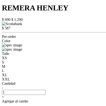
REMERA HENLEY
$ 690
$ 1.290
$ 587
Pre-order
Color
Talle
XS
S
M
L
XL
XXL
Cantidad
-
+
Agregar al carrito