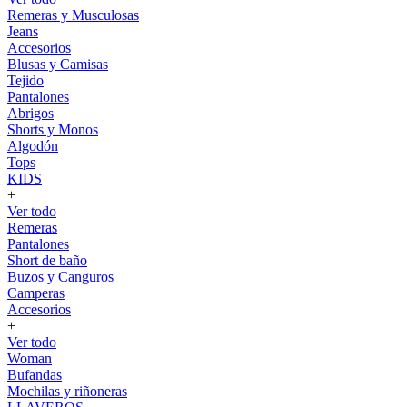
Remeras y Musculosas
Jeans
Accesorios
Blusas y Camisas
Tejido
Pantalones
Abrigos
Shorts y Monos
Algodón
Tops
KIDS
+
Ver todo
Remeras
Pantalones
Short de baño
Buzos y Canguros
Camperas
Accesorios
+
Ver todo
Woman
Bufandas
Mochilas y riñoneras