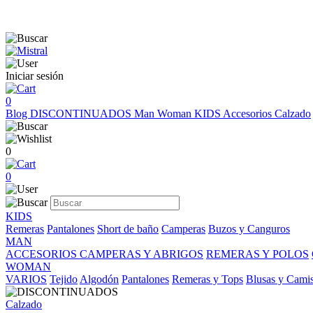
Iniciar sesión
0
Blog
DISCONTINUADOS
Man
Woman
KIDS
Accesorios
Calzado
0
0
KIDS
Remeras
Pantalones
Short de baño
Camperas
Buzos y Canguros
MAN
ACCESORIOS
CAMPERAS Y ABRIGOS
REMERAS Y POLOS
WOMAN
VARIOS
Tejido
Algodón
Pantalones
Remeras y Tops
Blusas y Cami
Calzado