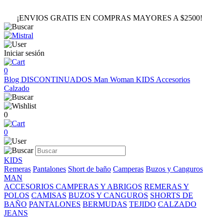
¡ENVIOS GRATIS EN COMPRAS MAYORES A $2500!
Iniciar sesión
0
Blog
DISCONTINUADOS
Man
Woman
KIDS
Accesorios
Calzado
0
0
KIDS
Remeras
Pantalones
Short de baño
Camperas
Buzos y Canguros
MAN
ACCESORIOS
CAMPERAS Y ABRIGOS
REMERAS Y
POLOS
CAMISAS
BUZOS Y CANGUROS
SHORTS DE
BAÑO
PANTALONES
BERMUDAS
TEJIDO
CALZADO
JEANS