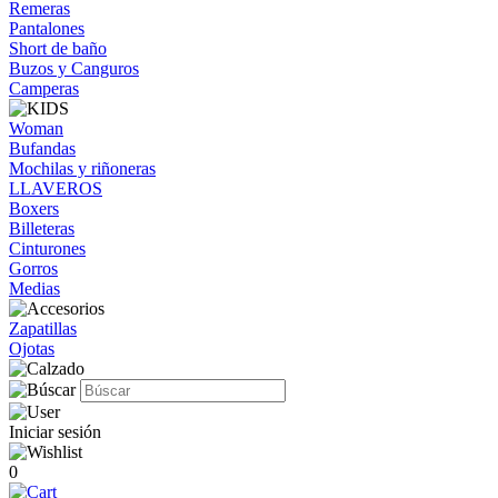
Remeras
Pantalones
Short de baño
Buzos y Canguros
Camperas
Woman
Bufandas
Mochilas y riñoneras
LLAVEROS
Boxers
Billeteras
Cinturones
Gorros
Medias
Zapatillas
Ojotas
Iniciar sesión
0