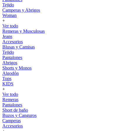
Tejido
Camperas y Abrigos
Woman
+
Ver todo
Remeras y Musculosas
Jeans
Accesorios
Blusas y Camisas
Tejido
Pantalones
Abrigos
Shorts y Monos
Algodón
Tops
KIDS
+
Ver todo
Remeras
Pantalones
Short de baño
Buzos y Canguros
Camperas
Accesorios