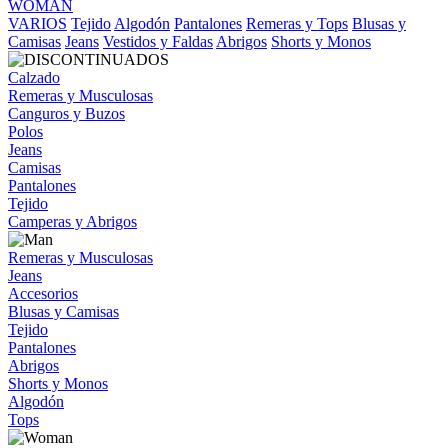
WOMAN
VARIOS
Tejido
Algodón
Pantalones
Remeras y Tops
Blusas y
Camisas
Jeans
Vestidos y Faldas
Abrigos
Shorts y Monos
Calzado
Remeras y Musculosas
Canguros y Buzos
Polos
Jeans
Camisas
Pantalones
Tejido
Camperas y Abrigos
Remeras y Musculosas
Jeans
Accesorios
Blusas y Camisas
Tejido
Pantalones
Abrigos
Shorts y Monos
Algodón
Tops