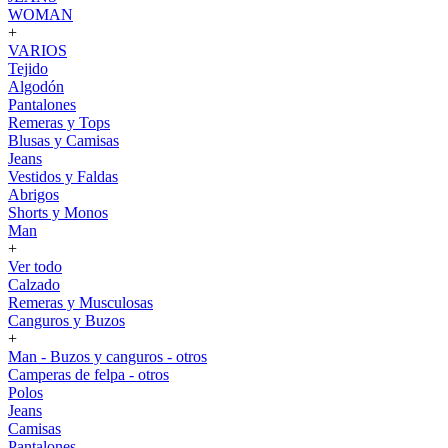
WOMAN
+
VARIOS
Tejido
Algodón
Pantalones
Remeras y Tops
Blusas y Camisas
Jeans
Vestidos y Faldas
Abrigos
Shorts y Monos
Man
+
Ver todo
Calzado
Remeras y Musculosas
Canguros y Buzos
+
Man - Buzos y canguros - otros
Camperas de felpa - otros
Polos
Jeans
Camisas
Pantalones