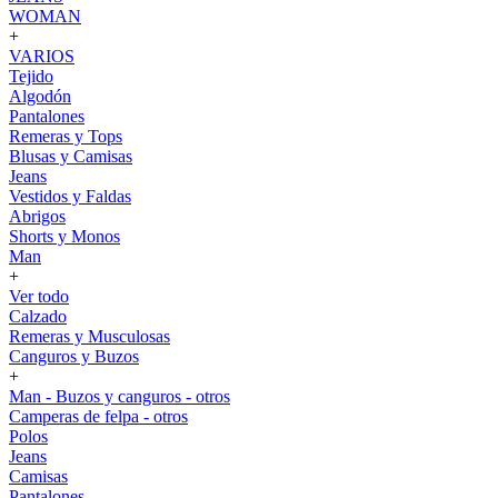
WOMAN
+
VARIOS
Tejido
Algodón
Pantalones
Remeras y Tops
Blusas y Camisas
Jeans
Vestidos y Faldas
Abrigos
Shorts y Monos
Man
+
Ver todo
Calzado
Remeras y Musculosas
Canguros y Buzos
+
Man - Buzos y canguros - otros
Camperas de felpa - otros
Polos
Jeans
Camisas
Pantalones