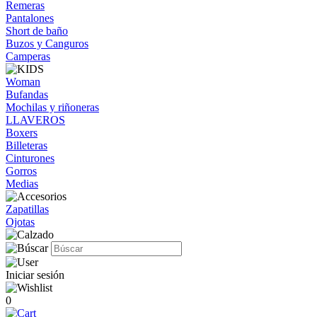
Remeras
Pantalones
Short de baño
Buzos y Canguros
Camperas
Woman
Bufandas
Mochilas y riñoneras
LLAVEROS
Boxers
Billeteras
Cinturones
Gorros
Medias
Zapatillas
Ojotas
Iniciar sesión
0