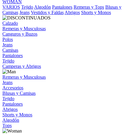
WOMAN
VARIOS
Tejido
Algodón
Pantalones
Remeras y Tops
Blusas y
Camisas
Jeans
Vestidos y Faldas
Abrigos
Shorts y Monos
Calzado
Remeras y Musculosas
Canguros y Buzos
Polos
Jeans
Camisas
Pantalones
Tejido
Camperas y Abrigos
Remeras y Musculosas
Jeans
Accesorios
Blusas y Camisas
Tejido
Pantalones
Abrigos
Shorts y Monos
Algodón
Tops