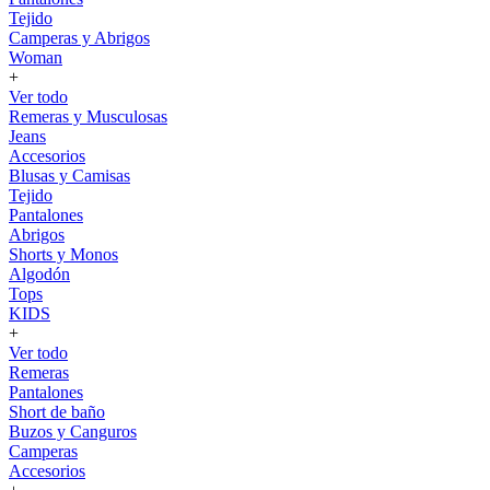
Tejido
Camperas y Abrigos
Woman
+
Ver todo
Remeras y Musculosas
Jeans
Accesorios
Blusas y Camisas
Tejido
Pantalones
Abrigos
Shorts y Monos
Algodón
Tops
KIDS
+
Ver todo
Remeras
Pantalones
Short de baño
Buzos y Canguros
Camperas
Accesorios