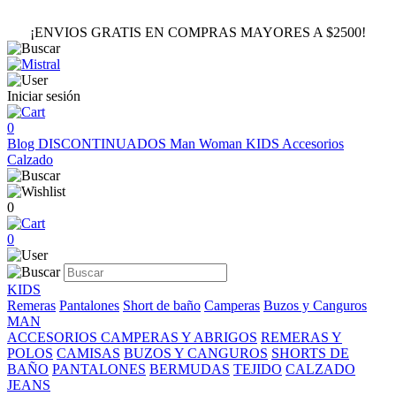
¡ENVIOS GRATIS EN COMPRAS MAYORES A $2500!
Iniciar sesión
0
Blog
DISCONTINUADOS
Man
Woman
KIDS
Accesorios
Calzado
0
0
KIDS
Remeras
Pantalones
Short de baño
Camperas
Buzos y Canguros
MAN
ACCESORIOS
CAMPERAS Y ABRIGOS
REMERAS Y
POLOS
CAMISAS
BUZOS Y CANGUROS
SHORTS DE
BAÑO
PANTALONES
BERMUDAS
TEJIDO
CALZADO
JEANS