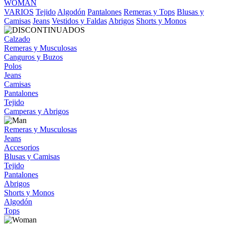
WOMAN
VARIOS
Tejido
Algodón
Pantalones
Remeras y Tops
Blusas y
Camisas
Jeans
Vestidos y Faldas
Abrigos
Shorts y Monos
Calzado
Remeras y Musculosas
Canguros y Buzos
Polos
Jeans
Camisas
Pantalones
Tejido
Camperas y Abrigos
Remeras y Musculosas
Jeans
Accesorios
Blusas y Camisas
Tejido
Pantalones
Abrigos
Shorts y Monos
Algodón
Tops