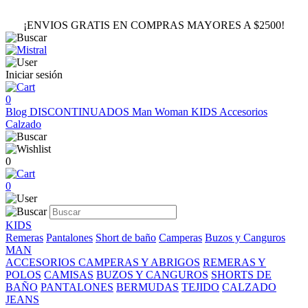
¡ENVIOS GRATIS EN COMPRAS MAYORES A $2500!
Iniciar sesión
0
Blog
DISCONTINUADOS
Man
Woman
KIDS
Accesorios
Calzado
0
0
KIDS
Remeras
Pantalones
Short de baño
Camperas
Buzos y Canguros
MAN
ACCESORIOS
CAMPERAS Y ABRIGOS
REMERAS Y
POLOS
CAMISAS
BUZOS Y CANGUROS
SHORTS DE
BAÑO
PANTALONES
BERMUDAS
TEJIDO
CALZADO
JEANS