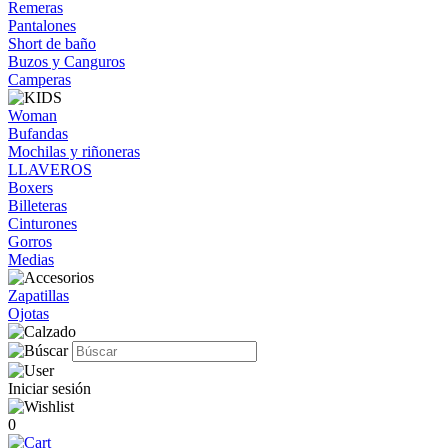
Remeras
Pantalones
Short de baño
Buzos y Canguros
Camperas
Woman
Bufandas
Mochilas y riñoneras
LLAVEROS
Boxers
Billeteras
Cinturones
Gorros
Medias
Zapatillas
Ojotas
Iniciar sesión
0