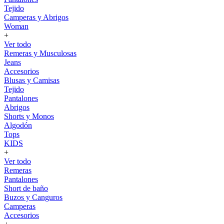
Tejido
Camperas y Abrigos
Woman
+
Ver todo
Remeras y Musculosas
Jeans
Accesorios
Blusas y Camisas
Tejido
Pantalones
Abrigos
Shorts y Monos
Algodón
Tops
KIDS
+
Ver todo
Remeras
Pantalones
Short de baño
Buzos y Canguros
Camperas
Accesorios