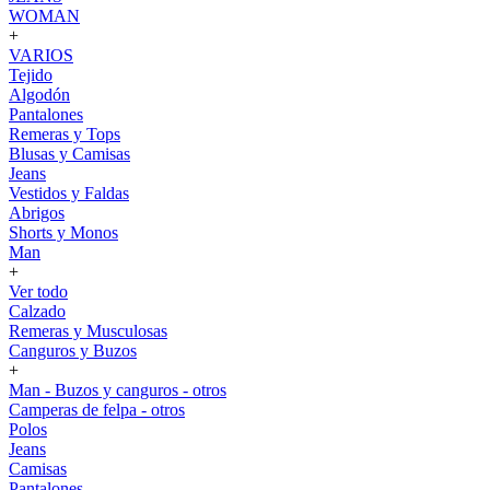
WOMAN
+
VARIOS
Tejido
Algodón
Pantalones
Remeras y Tops
Blusas y Camisas
Jeans
Vestidos y Faldas
Abrigos
Shorts y Monos
Man
+
Ver todo
Calzado
Remeras y Musculosas
Canguros y Buzos
+
Man - Buzos y canguros - otros
Camperas de felpa - otros
Polos
Jeans
Camisas
Pantalones