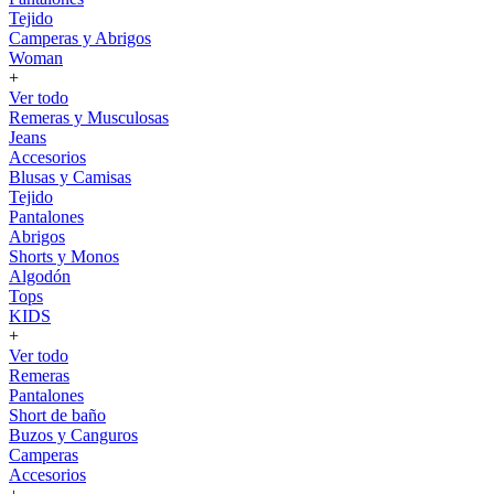
Tejido
Camperas y Abrigos
Woman
+
Ver todo
Remeras y Musculosas
Jeans
Accesorios
Blusas y Camisas
Tejido
Pantalones
Abrigos
Shorts y Monos
Algodón
Tops
KIDS
+
Ver todo
Remeras
Pantalones
Short de baño
Buzos y Canguros
Camperas
Accesorios