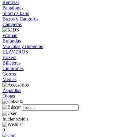
Remeras
Pantalones
Short de baño
Buzos y Canguros
Camperas
Woman
Bufandas
Mochilas y riñoneras
LLAVEROS
Boxers
Billeteras
Cinturones
Gorros
Medias
Zapatillas
Ojotas
Iniciar sesión
0