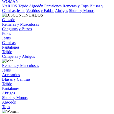
WOMAN
VARIOS
Tejido
Algodón
Pantalones
Remeras y Tops
Blusas y
Camisas
Jeans
Vestidos y Faldas
Abrigos
Shorts y Monos
Calzado
Remeras y Musculosas
Canguros y Buzos
Polos
Jeans
Camisas
Pantalones
Tejido
Camperas y Abrigos
Remeras y Musculosas
Jeans
Accesorios
Blusas y Camisas
Tejido
Pantalones
Abrigos
Shorts y Monos
Algodón
Tops