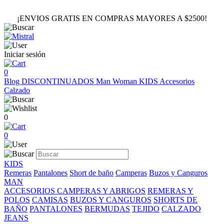
¡ENVIOS GRATIS EN COMPRAS MAYORES A $2500!
Iniciar sesión
0
Blog
DISCONTINUADOS
Man
Woman
KIDS
Accesorios
Calzado
0
0
KIDS
Remeras
Pantalones
Short de baño
Camperas
Buzos y Canguros
MAN
ACCESORIOS
CAMPERAS Y ABRIGOS
REMERAS Y
POLOS
CAMISAS
BUZOS Y CANGUROS
SHORTS DE
BAÑO
PANTALONES
BERMUDAS
TEJIDO
CALZADO
JEANS