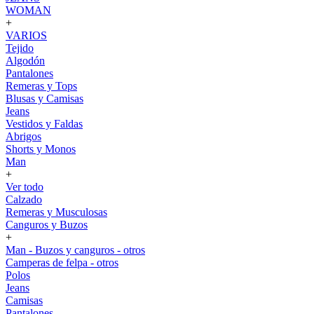
WOMAN
+
VARIOS
Tejido
Algodón
Pantalones
Remeras y Tops
Blusas y Camisas
Jeans
Vestidos y Faldas
Abrigos
Shorts y Monos
Man
+
Ver todo
Calzado
Remeras y Musculosas
Canguros y Buzos
+
Man - Buzos y canguros - otros
Camperas de felpa - otros
Polos
Jeans
Camisas
Pantalones