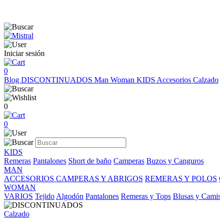
Iniciar sesión
0
Blog
DISCONTINUADOS
Man
Woman
KIDS
Accesorios
Calzado
0
0
KIDS
Remeras
Pantalones
Short de baño
Camperas
Buzos y Canguros
MAN
ACCESORIOS
CAMPERAS Y ABRIGOS
REMERAS Y POLOS
WOMAN
VARIOS
Tejido
Algodón
Pantalones
Remeras y Tops
Blusas y Cami
Calzado