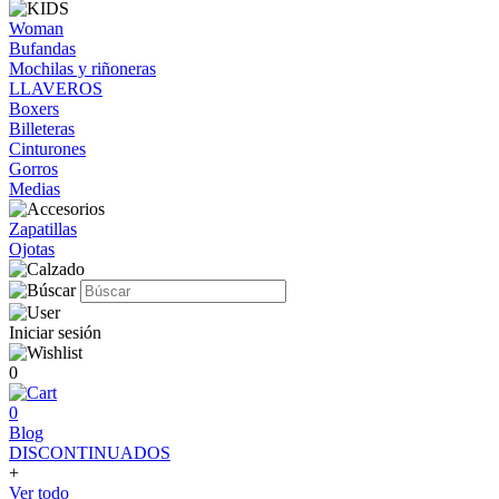
Woman
Bufandas
Mochilas y riñoneras
LLAVEROS
Boxers
Billeteras
Cinturones
Gorros
Medias
Zapatillas
Ojotas
Iniciar sesión
0
0
Blog
DISCONTINUADOS
+
Ver todo