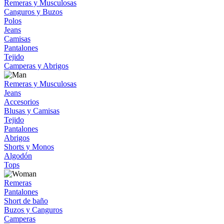
Remeras y Musculosas
Canguros y Buzos
Polos
Jeans
Camisas
Pantalones
Tejido
Camperas y Abrigos
Remeras y Musculosas
Jeans
Accesorios
Blusas y Camisas
Tejido
Pantalones
Abrigos
Shorts y Monos
Algodón
Tops
Remeras
Pantalones
Short de baño
Buzos y Canguros
Camperas