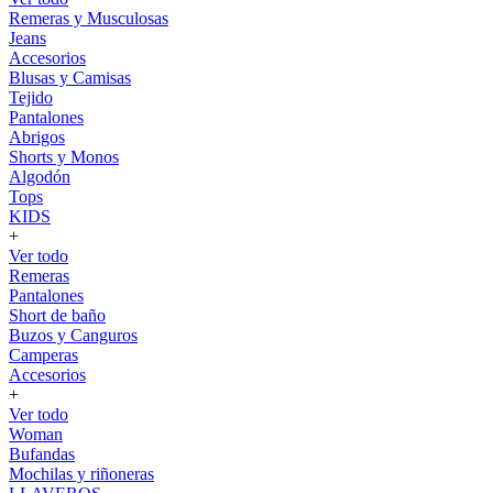
Remeras y Musculosas
Jeans
Accesorios
Blusas y Camisas
Tejido
Pantalones
Abrigos
Shorts y Monos
Algodón
Tops
KIDS
+
Ver todo
Remeras
Pantalones
Short de baño
Buzos y Canguros
Camperas
Accesorios
+
Ver todo
Woman
Bufandas
Mochilas y riñoneras