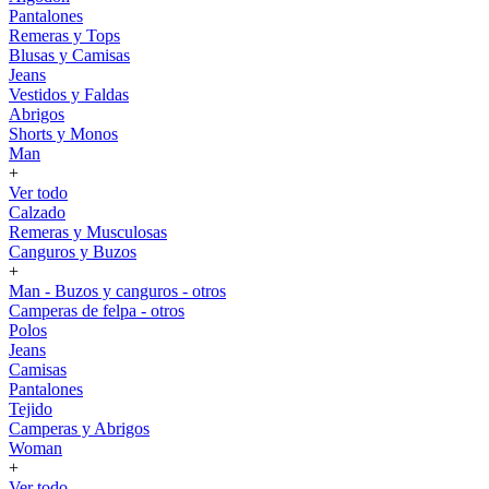
Pantalones
Remeras y Tops
Blusas y Camisas
Jeans
Vestidos y Faldas
Abrigos
Shorts y Monos
Man
+
Ver todo
Calzado
Remeras y Musculosas
Canguros y Buzos
+
Man - Buzos y canguros - otros
Camperas de felpa - otros
Polos
Jeans
Camisas
Pantalones
Tejido
Camperas y Abrigos
Woman
+
Ver todo