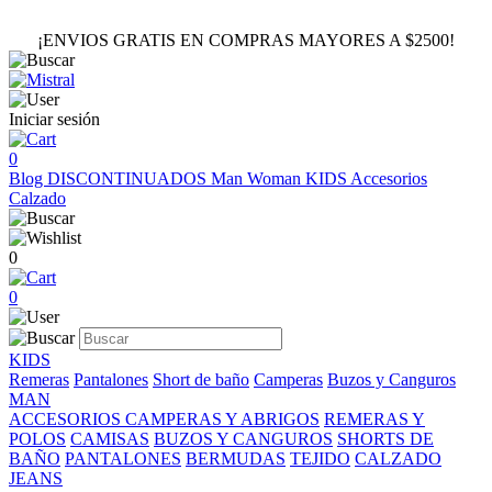
¡ENVIOS GRATIS EN COMPRAS MAYORES A $2500!
Iniciar sesión
0
Blog
DISCONTINUADOS
Man
Woman
KIDS
Accesorios
Calzado
0
0
KIDS
Remeras
Pantalones
Short de baño
Camperas
Buzos y Canguros
MAN
ACCESORIOS
CAMPERAS Y ABRIGOS
REMERAS Y
POLOS
CAMISAS
BUZOS Y CANGUROS
SHORTS DE
BAÑO
PANTALONES
BERMUDAS
TEJIDO
CALZADO
JEANS