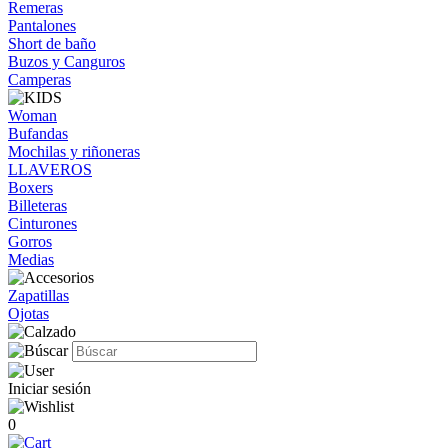
Remeras
Pantalones
Short de baño
Buzos y Canguros
Camperas
Woman
Bufandas
Mochilas y riñoneras
LLAVEROS
Boxers
Billeteras
Cinturones
Gorros
Medias
Zapatillas
Ojotas
Iniciar sesión
0