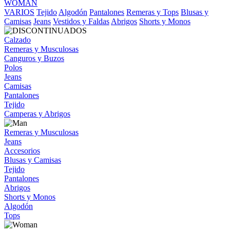
WOMAN
VARIOS
Tejido
Algodón
Pantalones
Remeras y Tops
Blusas y
Camisas
Jeans
Vestidos y Faldas
Abrigos
Shorts y Monos
Calzado
Remeras y Musculosas
Canguros y Buzos
Polos
Jeans
Camisas
Pantalones
Tejido
Camperas y Abrigos
Remeras y Musculosas
Jeans
Accesorios
Blusas y Camisas
Tejido
Pantalones
Abrigos
Shorts y Monos
Algodón
Tops