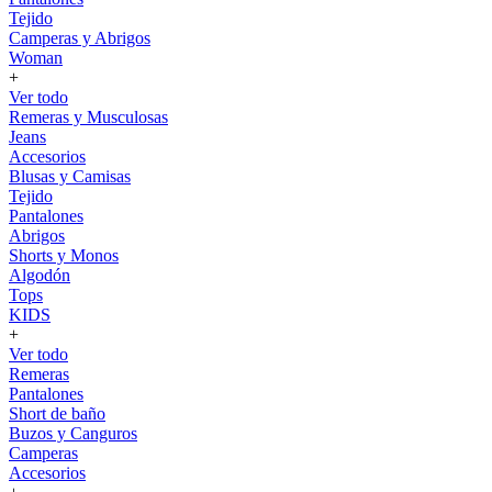
Tejido
Camperas y Abrigos
Woman
+
Ver todo
Remeras y Musculosas
Jeans
Accesorios
Blusas y Camisas
Tejido
Pantalones
Abrigos
Shorts y Monos
Algodón
Tops
KIDS
+
Ver todo
Remeras
Pantalones
Short de baño
Buzos y Canguros
Camperas
Accesorios