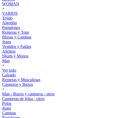
WOMAN
+
VARIOS
Tejido
Algodón
Pantalones
Remeras y Tops
Blusas y Camisas
Jeans
Vestidos y Faldas
Abrigos
Shorts y Monos
Man
+
Ver todo
Calzado
Remeras y Musculosas
Canguros y Buzos
+
Man - Buzos y canguros - otros
Camperas de felpa - otros
Polos
Jeans
Camisas
Pantalones