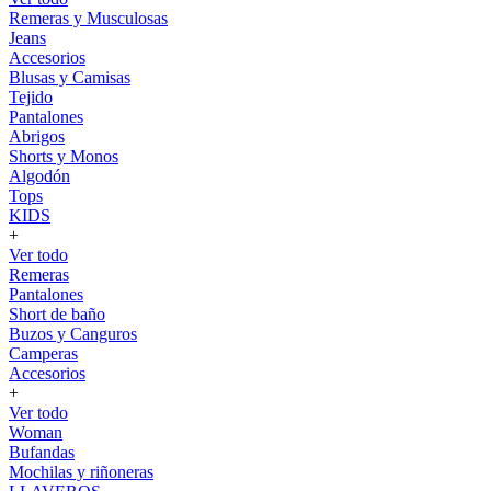
Remeras y Musculosas
Jeans
Accesorios
Blusas y Camisas
Tejido
Pantalones
Abrigos
Shorts y Monos
Algodón
Tops
KIDS
+
Ver todo
Remeras
Pantalones
Short de baño
Buzos y Canguros
Camperas
Accesorios
+
Ver todo
Woman
Bufandas
Mochilas y riñoneras