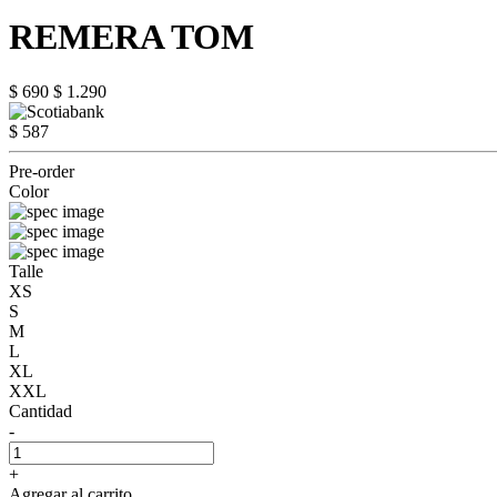
REMERA TOM
$ 690
$ 1.290
$ 587
Pre-order
Color
Talle
XS
S
M
L
XL
XXL
Cantidad
-
+
Agregar al carrito