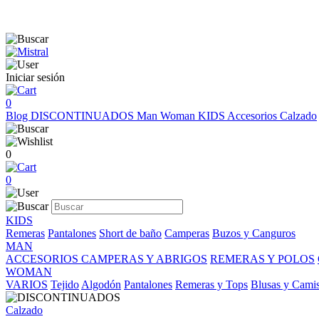
Iniciar sesión
0
Blog
DISCONTINUADOS
Man
Woman
KIDS
Accesorios
Calzado
0
0
KIDS
Remeras
Pantalones
Short de baño
Camperas
Buzos y Canguros
MAN
ACCESORIOS
CAMPERAS Y ABRIGOS
REMERAS Y POLOS
WOMAN
VARIOS
Tejido
Algodón
Pantalones
Remeras y Tops
Blusas y Cami
Calzado