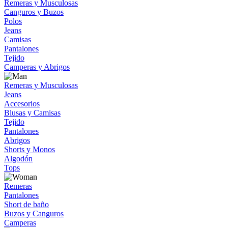
Remeras y Musculosas
Canguros y Buzos
Polos
Jeans
Camisas
Pantalones
Tejido
Camperas y Abrigos
Remeras y Musculosas
Jeans
Accesorios
Blusas y Camisas
Tejido
Pantalones
Abrigos
Shorts y Monos
Algodón
Tops
Remeras
Pantalones
Short de baño
Buzos y Canguros
Camperas