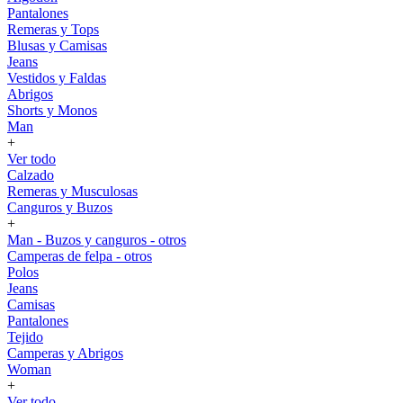
Pantalones
Remeras y Tops
Blusas y Camisas
Jeans
Vestidos y Faldas
Abrigos
Shorts y Monos
Man
+
Ver todo
Calzado
Remeras y Musculosas
Canguros y Buzos
+
Man - Buzos y canguros - otros
Camperas de felpa - otros
Polos
Jeans
Camisas
Pantalones
Tejido
Camperas y Abrigos
Woman
+
Ver todo