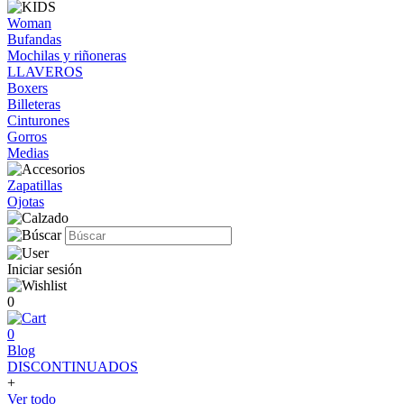
Woman
Bufandas
Mochilas y riñoneras
LLAVEROS
Boxers
Billeteras
Cinturones
Gorros
Medias
Zapatillas
Ojotas
Iniciar sesión
0
0
Blog
DISCONTINUADOS
+
Ver todo