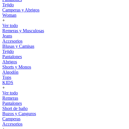
Tejido
Camperas y Abrigos
Woman
+
Ver todo
Remeras y Musculosas
Jeans
Accesorios
Blusas y Camisas
Tejido
Pantalones
Abrigos
Shorts y Monos
Algodón
Tops
KIDS
+
Ver todo
Remeras
Pantalones
Short de baño
Buzos y Canguros
Camperas
Accesorios