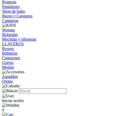
Remeras
Pantalones
Short de baño
Buzos y Canguros
Camperas
Woman
Bufandas
Mochilas y riñoneras
LLAVEROS
Boxers
Billeteras
Cinturones
Gorros
Medias
Zapatillas
Ojotas
Iniciar sesión
0