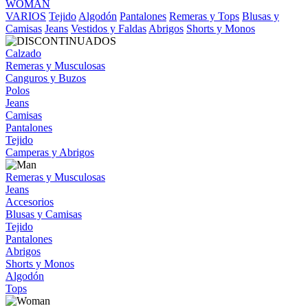
WOMAN
VARIOS
Tejido
Algodón
Pantalones
Remeras y Tops
Blusas y
Camisas
Jeans
Vestidos y Faldas
Abrigos
Shorts y Monos
Calzado
Remeras y Musculosas
Canguros y Buzos
Polos
Jeans
Camisas
Pantalones
Tejido
Camperas y Abrigos
Remeras y Musculosas
Jeans
Accesorios
Blusas y Camisas
Tejido
Pantalones
Abrigos
Shorts y Monos
Algodón
Tops