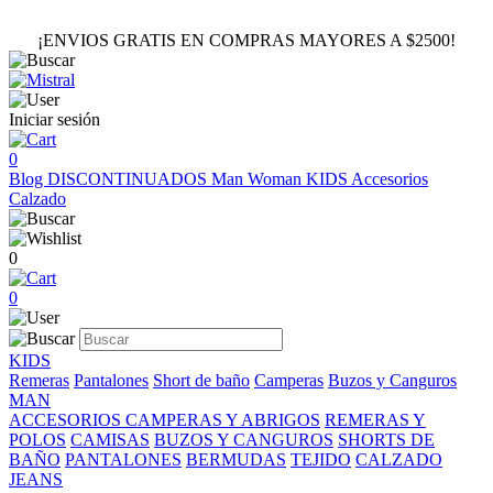
¡ENVIOS GRATIS EN COMPRAS MAYORES A $2500!
Iniciar sesión
0
Blog
DISCONTINUADOS
Man
Woman
KIDS
Accesorios
Calzado
0
0
KIDS
Remeras
Pantalones
Short de baño
Camperas
Buzos y Canguros
MAN
ACCESORIOS
CAMPERAS Y ABRIGOS
REMERAS Y
POLOS
CAMISAS
BUZOS Y CANGUROS
SHORTS DE
BAÑO
PANTALONES
BERMUDAS
TEJIDO
CALZADO
JEANS