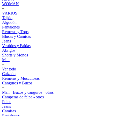
WOMAN
+
VARIOS
Tejido
Algodón
Pantalones
Remeras y Tops
Blusas y Camisas
Jeans
Vestidos y Faldas
Abrigos
Shorts y Monos
Man
+
Ver todo
Calzado
Remeras y Musculosas
Canguros y Buzos
+
Man - Buzos y canguros - otros
Camperas de felpa - otros
Polos
Jeans
Camisas
Pantalones