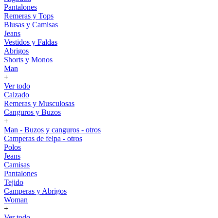
Pantalones
Remeras y Tops
Blusas y Camisas
Jeans
Vestidos y Faldas
Abrigos
Shorts y Monos
Man
+
Ver todo
Calzado
Remeras y Musculosas
Canguros y Buzos
+
Man - Buzos y canguros - otros
Camperas de felpa - otros
Polos
Jeans
Camisas
Pantalones
Tejido
Camperas y Abrigos
Woman
+
Ver todo