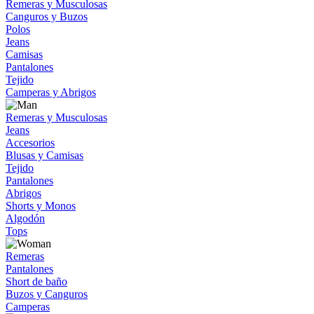
Remeras y Musculosas
Canguros y Buzos
Polos
Jeans
Camisas
Pantalones
Tejido
Camperas y Abrigos
Remeras y Musculosas
Jeans
Accesorios
Blusas y Camisas
Tejido
Pantalones
Abrigos
Shorts y Monos
Algodón
Tops
Remeras
Pantalones
Short de baño
Buzos y Canguros
Camperas