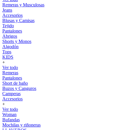
Remeras y Musculosas
Jeans
Accesorios
Blusas y Camisas
Tejido
Pantalones
Abrigos
Shorts y Monos
Algodón
Tops
KIDS
+
Ver todo
Remeras
Pantalones
Short de baño
Buzos y Canguros
Camperas
Accesorios
+
Ver todo
Woman
Bufandas
Mochilas y riñoneras