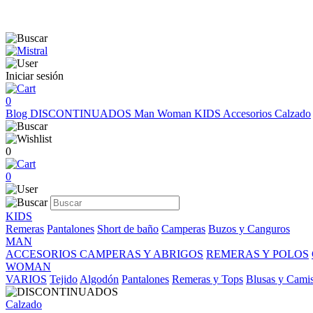
Iniciar sesión
0
Blog
DISCONTINUADOS
Man
Woman
KIDS
Accesorios
Calzado
0
0
KIDS
Remeras
Pantalones
Short de baño
Camperas
Buzos y Canguros
MAN
ACCESORIOS
CAMPERAS Y ABRIGOS
REMERAS Y POLOS
WOMAN
VARIOS
Tejido
Algodón
Pantalones
Remeras y Tops
Blusas y Cami
Calzado