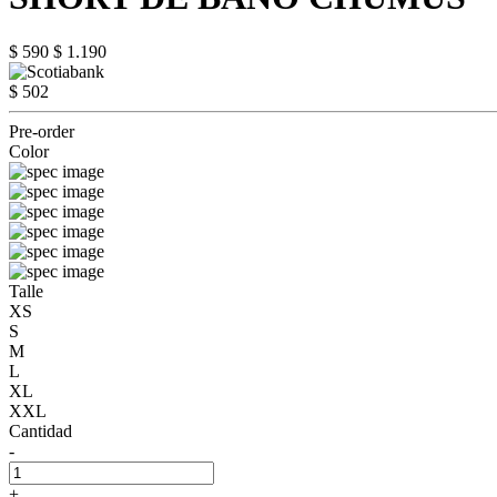
$ 590
$ 1.190
$ 502
Pre-order
Color
Talle
XS
S
M
L
XL
XXL
Cantidad
-
+