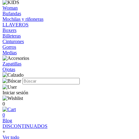
Woman
Bufandas
Mochilas y riñoneras
LLAVEROS
Boxers
Billeteras
Cinturones
Gorros
Medias
Zapatillas
Ojotas
Iniciar sesión
0
0
Blog
DISCONTINUADOS
+
Ver todo