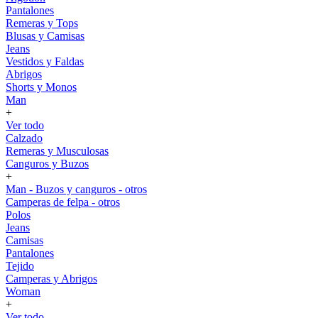
Pantalones
Remeras y Tops
Blusas y Camisas
Jeans
Vestidos y Faldas
Abrigos
Shorts y Monos
Man
+
Ver todo
Calzado
Remeras y Musculosas
Canguros y Buzos
+
Man - Buzos y canguros - otros
Camperas de felpa - otros
Polos
Jeans
Camisas
Pantalones
Tejido
Camperas y Abrigos
Woman
+
Ver todo