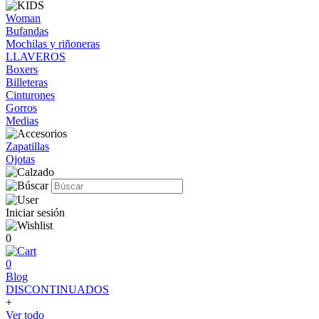
Woman
Bufandas
Mochilas y riñoneras
LLAVEROS
Boxers
Billeteras
Cinturones
Gorros
Medias
Zapatillas
Ojotas
Iniciar sesión
0
0
Blog
DISCONTINUADOS
+
Ver todo