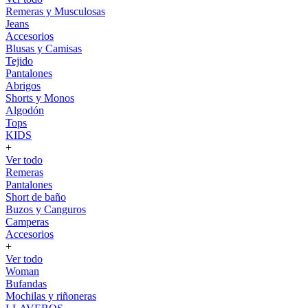
Remeras y Musculosas
Jeans
Accesorios
Blusas y Camisas
Tejido
Pantalones
Abrigos
Shorts y Monos
Algodón
Tops
KIDS
+
Ver todo
Remeras
Pantalones
Short de baño
Buzos y Canguros
Camperas
Accesorios
+
Ver todo
Woman
Bufandas
Mochilas y riñoneras