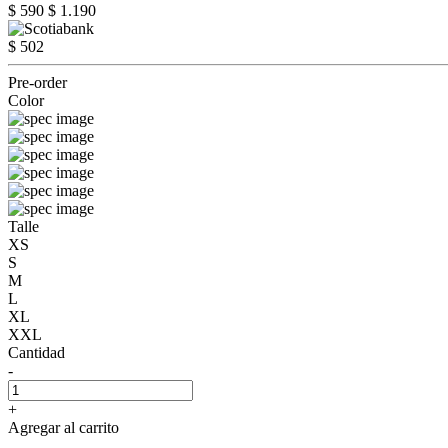
$ 590
$ 1.190
$ 502
Pre-order
Color
Talle
XS
S
M
L
XL
XXL
Cantidad
-
+
Agregar al carrito