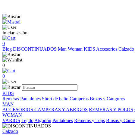
Iniciar sesión
0
Blog
DISCONTINUADOS
Man
Woman
KIDS
Accesorios
Calzado
0
0
KIDS
Remeras
Pantalones
Short de baño
Camperas
Buzos y Canguros
MAN
ACCESORIOS
CAMPERAS Y ABRIGOS
REMERAS Y POLOS
WOMAN
VARIOS
Tejido
Algodón
Pantalones
Remeras y Tops
Blusas y Cami
Calzado