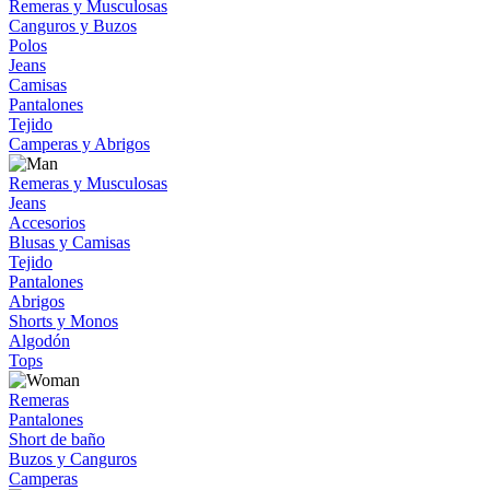
Remeras y Musculosas
Canguros y Buzos
Polos
Jeans
Camisas
Pantalones
Tejido
Camperas y Abrigos
Remeras y Musculosas
Jeans
Accesorios
Blusas y Camisas
Tejido
Pantalones
Abrigos
Shorts y Monos
Algodón
Tops
Remeras
Pantalones
Short de baño
Buzos y Canguros
Camperas