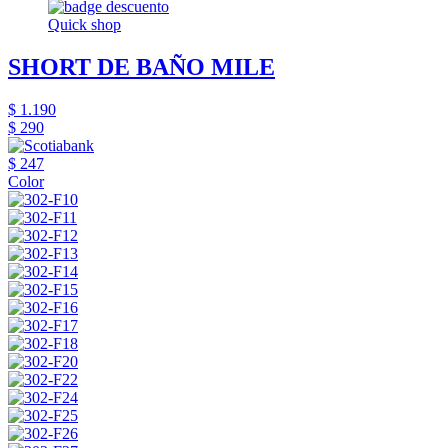
Quick shop
SHORT DE BAÑO MILE
$ 1.190
$ 290
$ 247
Color