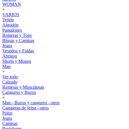
WOMAN
+
VARIOS
Tejido
Algodón
Pantalones
Remeras y Tops
Blusas y Camisas
Jeans
Vestidos y Faldas
Abrigos
Shorts y Monos
Man
+
Ver todo
Calzado
Remeras y Musculosas
Canguros y Buzos
+
Man - Buzos y canguros - otros
Camperas de felpa - otros
Polos
Jeans
Camisas
Pantalones