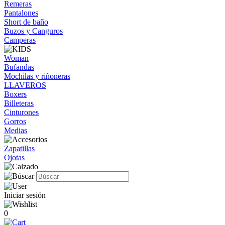
Remeras
Pantalones
Short de baño
Buzos y Canguros
Camperas
Woman
Bufandas
Mochilas y riñoneras
LLAVEROS
Boxers
Billeteras
Cinturones
Gorros
Medias
Zapatillas
Ojotas
Iniciar sesión
0