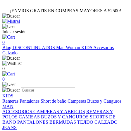
¡ENVIOS GRATIS EN COMPRAS MAYORES A $2500!
Iniciar sesión
0
Blog
DISCONTINUADOS
Man
Woman
KIDS
Accesorios
Calzado
0
0
KIDS
Remeras
Pantalones
Short de baño
Camperas
Buzos y Canguros
MAN
ACCESORIOS
CAMPERAS Y ABRIGOS
REMERAS Y
POLOS
CAMISAS
BUZOS Y CANGUROS
SHORTS DE
BAÑO
PANTALONES
BERMUDAS
TEJIDO
CALZADO
JEANS