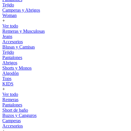
Tejido
Camperas y Abrigos
Woman
+
Ver todo
Remeras y Musculosas
Jeans
Accesorios
Blusas y Camisas
Tejido
Pantalones
Abrigos
Shorts y Monos
Algodón
Tops
KIDS
+
Ver todo
Remeras
Pantalones
Short de baño
Buzos y Canguros
Camperas
Accesorios