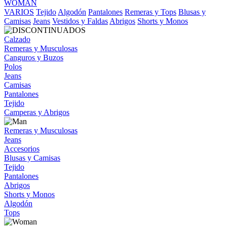
WOMAN
VARIOS
Tejido
Algodón
Pantalones
Remeras y Tops
Blusas y
Camisas
Jeans
Vestidos y Faldas
Abrigos
Shorts y Monos
Calzado
Remeras y Musculosas
Canguros y Buzos
Polos
Jeans
Camisas
Pantalones
Tejido
Camperas y Abrigos
Remeras y Musculosas
Jeans
Accesorios
Blusas y Camisas
Tejido
Pantalones
Abrigos
Shorts y Monos
Algodón
Tops