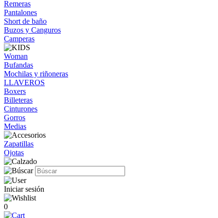
Remeras
Pantalones
Short de baño
Buzos y Canguros
Camperas
Woman
Bufandas
Mochilas y riñoneras
LLAVEROS
Boxers
Billeteras
Cinturones
Gorros
Medias
Zapatillas
Ojotas
Iniciar sesión
0