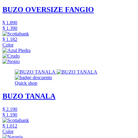
BUZO OVERSIZE FANGIO
$ 1.890
$ 1.390
$ 1.182
Color
Quick shop
BUZO TANALA
$ 2.190
$ 1.190
$ 1.012
Color