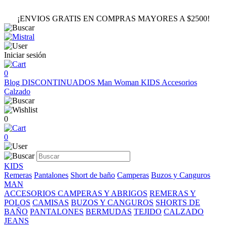
¡ENVIOS GRATIS EN COMPRAS MAYORES A $2500!
Iniciar sesión
0
Blog
DISCONTINUADOS
Man
Woman
KIDS
Accesorios
Calzado
0
0
KIDS
Remeras
Pantalones
Short de baño
Camperas
Buzos y Canguros
MAN
ACCESORIOS
CAMPERAS Y ABRIGOS
REMERAS Y
POLOS
CAMISAS
BUZOS Y CANGUROS
SHORTS DE
BAÑO
PANTALONES
BERMUDAS
TEJIDO
CALZADO
JEANS