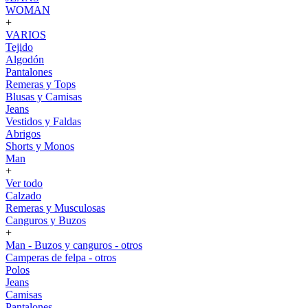
WOMAN
+
VARIOS
Tejido
Algodón
Pantalones
Remeras y Tops
Blusas y Camisas
Jeans
Vestidos y Faldas
Abrigos
Shorts y Monos
Man
+
Ver todo
Calzado
Remeras y Musculosas
Canguros y Buzos
+
Man - Buzos y canguros - otros
Camperas de felpa - otros
Polos
Jeans
Camisas
Pantalones