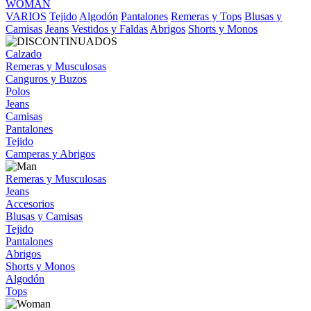
WOMAN
VARIOS
Tejido
Algodón
Pantalones
Remeras y Tops
Blusas y
Camisas
Jeans
Vestidos y Faldas
Abrigos
Shorts y Monos
Calzado
Remeras y Musculosas
Canguros y Buzos
Polos
Jeans
Camisas
Pantalones
Tejido
Camperas y Abrigos
Remeras y Musculosas
Jeans
Accesorios
Blusas y Camisas
Tejido
Pantalones
Abrigos
Shorts y Monos
Algodón
Tops