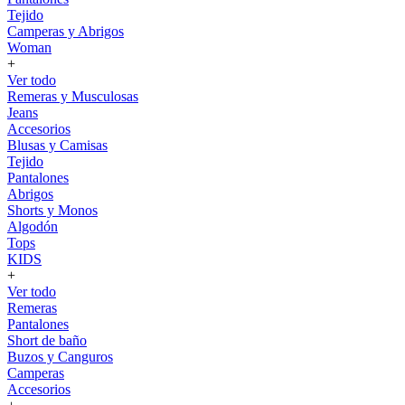
Tejido
Camperas y Abrigos
Woman
+
Ver todo
Remeras y Musculosas
Jeans
Accesorios
Blusas y Camisas
Tejido
Pantalones
Abrigos
Shorts y Monos
Algodón
Tops
KIDS
+
Ver todo
Remeras
Pantalones
Short de baño
Buzos y Canguros
Camperas
Accesorios