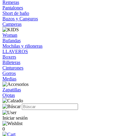
Remeras
Pantalones
Short de baño
Buzos y Canguros
Camperas
Woman
Bufandas
Mochilas y riñoneras
LLAVEROS
Boxers
Billeteras
Cinturones
Gorros
Medias
Zapatillas
Ojotas
Iniciar sesión
0