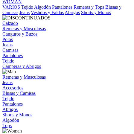
WOMAN
VARIOS
Tejido
Algodón
Pantalones
Remeras y Tops
Blusas y
Camisas
Jeans
Vestidos y Faldas
Abrigos
Shorts y Monos
Calzado
Remeras y Musculosas
Canguros y Buzos
Polos
Jeans
Camisas
Pantalones
Tejido
Camperas y Abrigos
Remeras y Musculosas
Jeans
Accesorios
Blusas y Camisas
Tejido
Pantalones
Abrigos
Shorts y Monos
Algodón
Tops