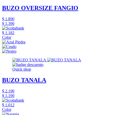
BUZO OVERSIZE FANGIO
$ 1.890
$ 1.390
$ 1.182
Color
Quick shop
BUZO TANALA
$ 2.190
$ 1.190
$ 1.012
Color