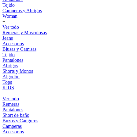
Tejido
Camperas y Abrigos
Woman
+
Ver todo
Remeras y Musculosas
Jeans
Accesorios
Blusas y Camisas
Tejido
Pantalones
Abrigos
Shorts y Monos
Algodón
Tops
KIDS
+
Ver todo
Remeras
Pantalones
Short de baño
Buzos y Canguros
Camperas
Accesorios