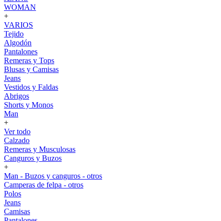
WOMAN
+
VARIOS
Tejido
Algodón
Pantalones
Remeras y Tops
Blusas y Camisas
Jeans
Vestidos y Faldas
Abrigos
Shorts y Monos
Man
+
Ver todo
Calzado
Remeras y Musculosas
Canguros y Buzos
+
Man - Buzos y canguros - otros
Camperas de felpa - otros
Polos
Jeans
Camisas
Pantalones