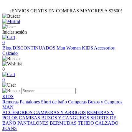
¡ENVIOS GRATIS EN COMPRAS MAYORES A $2500!
Iniciar sesión
0
Blog
DISCONTINUADOS
Man
Woman
KIDS
Accesorios
Calzado
0
0
KIDS
Remeras
Pantalones
Short de baño
Camperas
Buzos y Canguros
MAN
ACCESORIOS
CAMPERAS Y ABRIGOS
REMERAS Y
POLOS
CAMISAS
BUZOS Y CANGUROS
SHORTS DE
BAÑO
PANTALONES
BERMUDAS
TEJIDO
CALZADO
JEANS