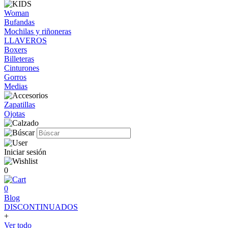
Woman
Bufandas
Mochilas y riñoneras
LLAVEROS
Boxers
Billeteras
Cinturones
Gorros
Medias
Zapatillas
Ojotas
Iniciar sesión
0
0
Blog
DISCONTINUADOS
+
Ver todo