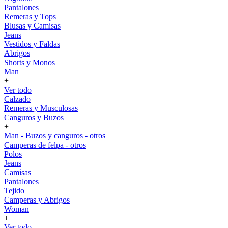
Pantalones
Remeras y Tops
Blusas y Camisas
Jeans
Vestidos y Faldas
Abrigos
Shorts y Monos
Man
+
Ver todo
Calzado
Remeras y Musculosas
Canguros y Buzos
+
Man - Buzos y canguros - otros
Camperas de felpa - otros
Polos
Jeans
Camisas
Pantalones
Tejido
Camperas y Abrigos
Woman
+
Ver todo