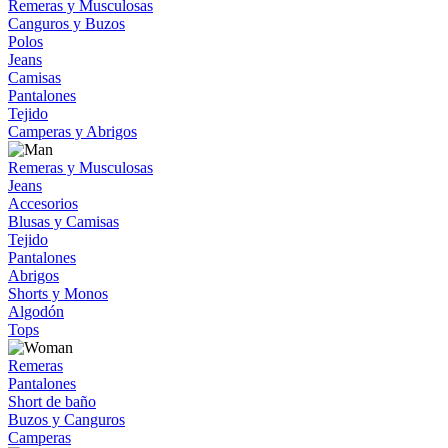
Remeras y Musculosas
Canguros y Buzos
Polos
Jeans
Camisas
Pantalones
Tejido
Camperas y Abrigos
Remeras y Musculosas
Jeans
Accesorios
Blusas y Camisas
Tejido
Pantalones
Abrigos
Shorts y Monos
Algodón
Tops
Remeras
Pantalones
Short de baño
Buzos y Canguros
Camperas