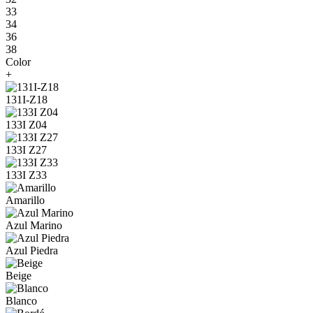
33
34
36
38
Color
+
131I-Z18
133I Z04
133I Z27
133I Z33
Amarillo
Azul Marino
Azul Piedra
Beige
Blanco