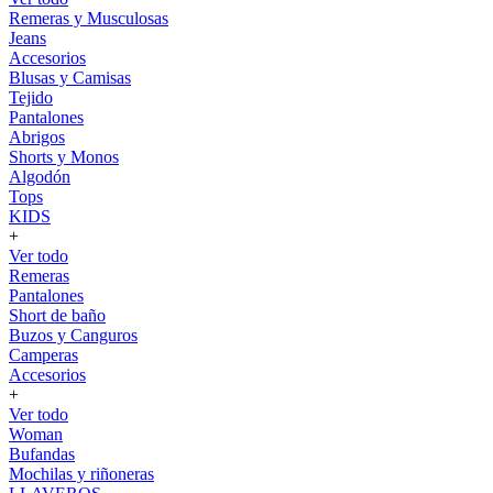
Remeras y Musculosas
Jeans
Accesorios
Blusas y Camisas
Tejido
Pantalones
Abrigos
Shorts y Monos
Algodón
Tops
KIDS
+
Ver todo
Remeras
Pantalones
Short de baño
Buzos y Canguros
Camperas
Accesorios
+
Ver todo
Woman
Bufandas
Mochilas y riñoneras