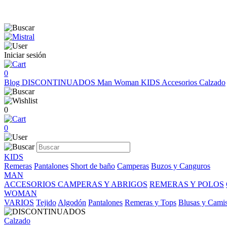
Iniciar sesión
0
Blog
DISCONTINUADOS
Man
Woman
KIDS
Accesorios
Calzado
0
0
KIDS
Remeras
Pantalones
Short de baño
Camperas
Buzos y Canguros
MAN
ACCESORIOS
CAMPERAS Y ABRIGOS
REMERAS Y POLOS
WOMAN
VARIOS
Tejido
Algodón
Pantalones
Remeras y Tops
Blusas y Cami
Calzado