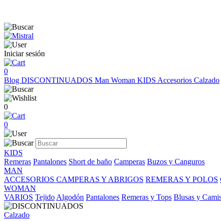
Iniciar sesión
0
Blog
DISCONTINUADOS
Man
Woman
KIDS
Accesorios
Calzado
0
0
KIDS
Remeras
Pantalones
Short de baño
Camperas
Buzos y Canguros
MAN
ACCESORIOS
CAMPERAS Y ABRIGOS
REMERAS Y POLOS
WOMAN
VARIOS
Tejido
Algodón
Pantalones
Remeras y Tops
Blusas y Cami
Calzado