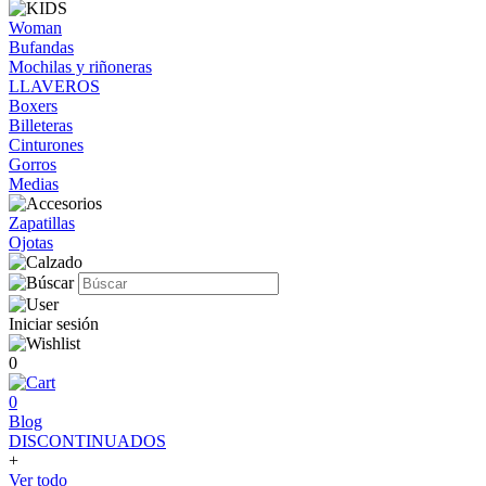
Woman
Bufandas
Mochilas y riñoneras
LLAVEROS
Boxers
Billeteras
Cinturones
Gorros
Medias
Zapatillas
Ojotas
Iniciar sesión
0
0
Blog
DISCONTINUADOS
+
Ver todo