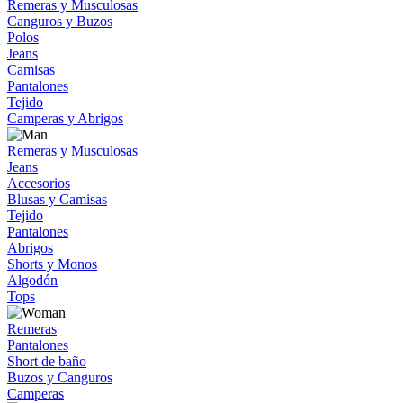
Remeras y Musculosas
Canguros y Buzos
Polos
Jeans
Camisas
Pantalones
Tejido
Camperas y Abrigos
Remeras y Musculosas
Jeans
Accesorios
Blusas y Camisas
Tejido
Pantalones
Abrigos
Shorts y Monos
Algodón
Tops
Remeras
Pantalones
Short de baño
Buzos y Canguros
Camperas