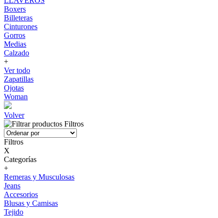
LLAVEROS
Boxers
Billeteras
Cinturones
Gorros
Medias
Calzado
+
Ver todo
Zapatillas
Ojotas
Woman
Volver
Filtros
Filtros
X
Categorías
+
Remeras y Musculosas
Jeans
Accesorios
Blusas y Camisas
Tejido