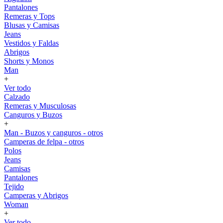
Pantalones
Remeras y Tops
Blusas y Camisas
Jeans
Vestidos y Faldas
Abrigos
Shorts y Monos
Man
+
Ver todo
Calzado
Remeras y Musculosas
Canguros y Buzos
+
Man - Buzos y canguros - otros
Camperas de felpa - otros
Polos
Jeans
Camisas
Pantalones
Tejido
Camperas y Abrigos
Woman
+
Ver todo