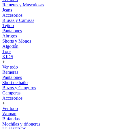
Remeras y Musculosas
Jeans
Accesorios
Blusas y Camisas
Tejido
Pantalones
Abrigos
Shorts y Monos
Algodón
Tops
KIDS
+
Ver todo
Remeras
Pantalones
Short de baño
Buzos y Canguros
Camperas
Accesorios
+
Ver todo
Woman
Bufandas
Mochilas y riñoneras