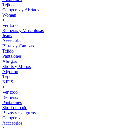
Tejido
Camperas y Abrigos
Woman
+
Ver todo
Remeras y Musculosas
Jeans
Accesorios
Blusas y Camisas
Tejido
Pantalones
Abrigos
Shorts y Monos
Algodón
Tops
KIDS
+
Ver todo
Remeras
Pantalones
Short de baño
Buzos y Canguros
Camperas
Accesorios