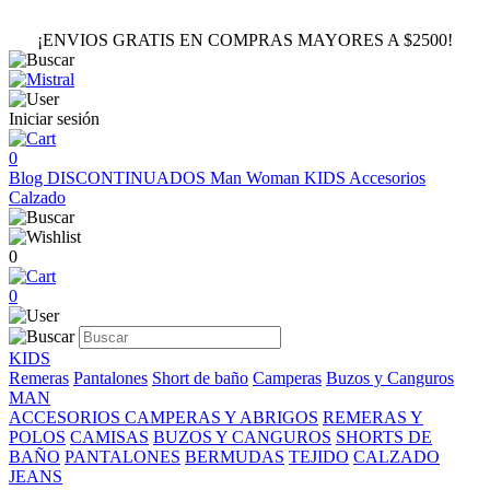
¡ENVIOS GRATIS EN COMPRAS MAYORES A $2500!
Iniciar sesión
0
Blog
DISCONTINUADOS
Man
Woman
KIDS
Accesorios
Calzado
0
0
KIDS
Remeras
Pantalones
Short de baño
Camperas
Buzos y Canguros
MAN
ACCESORIOS
CAMPERAS Y ABRIGOS
REMERAS Y
POLOS
CAMISAS
BUZOS Y CANGUROS
SHORTS DE
BAÑO
PANTALONES
BERMUDAS
TEJIDO
CALZADO
JEANS