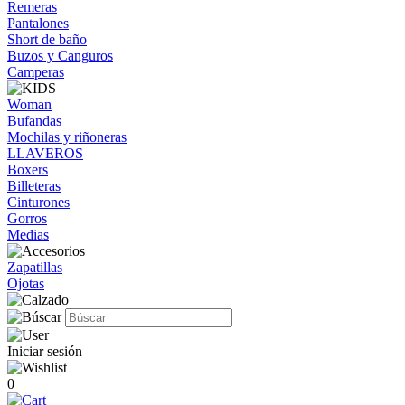
Remeras
Pantalones
Short de baño
Buzos y Canguros
Camperas
Woman
Bufandas
Mochilas y riñoneras
LLAVEROS
Boxers
Billeteras
Cinturones
Gorros
Medias
Zapatillas
Ojotas
Iniciar sesión
0