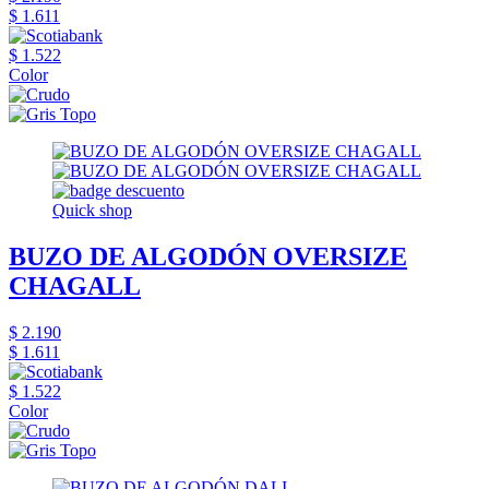
$ 1.611
$ 1.522
Color
Quick shop
BUZO DE ALGODÓN OVERSIZE
CHAGALL
$ 2.190
$ 1.611
$ 1.522
Color