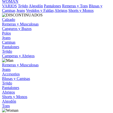
WOMAN
VARIOS
Tejido
Algodón
Pantalones
Remeras y Tops
Blusas y
Camisas
Jeans
Vestidos y Faldas
Abrigos
Shorts y Monos
Calzado
Remeras y Musculosas
Canguros y Buzos
Polos
Jeans
Camisas
Pantalones
Tejido
Camperas y Abrigos
Remeras y Musculosas
Jeans
Accesorios
Blusas y Camisas
Tejido
Pantalones
Abrigos
Shorts y Monos
Algodón
Tops