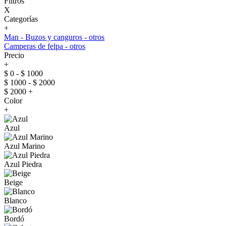
Filtros
X
Categorías
+
Man - Buzos y canguros - otros
Camperas de felpa - otros
Precio
+
$ 0 - $ 1000
$ 1000 - $ 2000
$ 2000 +
Color
+
Azul
Azul Marino
Azul Piedra
Beige
Blanco
Bordó