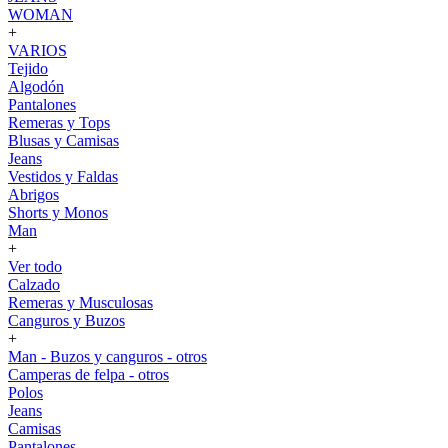
WOMAN
+
VARIOS
Tejido
Algodón
Pantalones
Remeras y Tops
Blusas y Camisas
Jeans
Vestidos y Faldas
Abrigos
Shorts y Monos
Man
+
Ver todo
Calzado
Remeras y Musculosas
Canguros y Buzos
+
Man - Buzos y canguros - otros
Camperas de felpa - otros
Polos
Jeans
Camisas
Pantalones