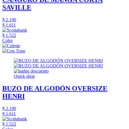
SAVILLE
$ 2.190
$ 1.611
$ 1.522
Color
Quick shop
BUZO DE ALGODÓN OVERSIZE
HENRI
$ 2.190
$ 1.611
$ 1.522