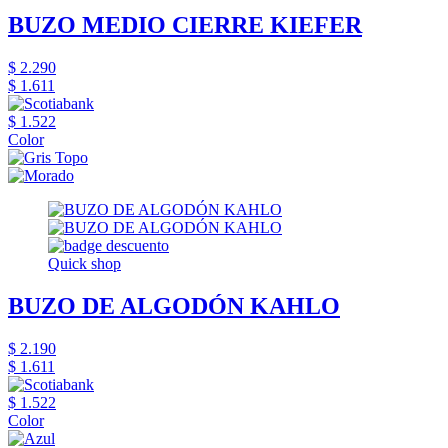
BUZO MEDIO CIERRE KIEFER
$ 2.290
$ 1.611
$ 1.522
Color
Quick shop
BUZO DE ALGODÓN KAHLO
$ 2.190
$ 1.611
$ 1.522
Color