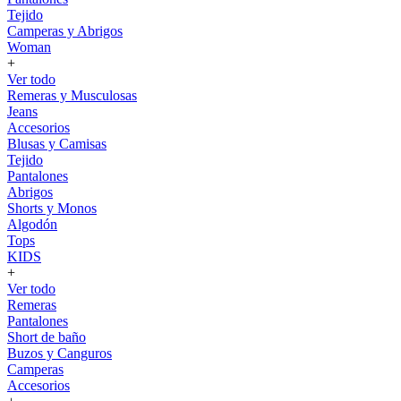
Tejido
Camperas y Abrigos
Woman
+
Ver todo
Remeras y Musculosas
Jeans
Accesorios
Blusas y Camisas
Tejido
Pantalones
Abrigos
Shorts y Monos
Algodón
Tops
KIDS
+
Ver todo
Remeras
Pantalones
Short de baño
Buzos y Canguros
Camperas
Accesorios