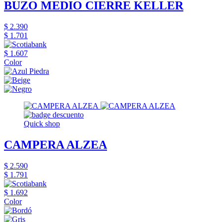
BUZO MEDIO CIERRE KELLER
$ 2.390
$ 1.701
$ 1.607
Color
Quick shop
CAMPERA ALZEA
$ 2.590
$ 1.791
$ 1.692
Color