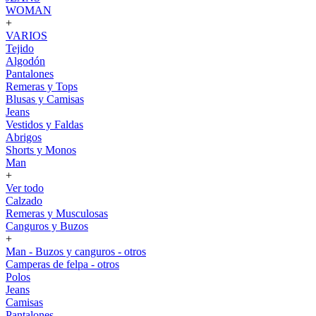
WOMAN
+
VARIOS
Tejido
Algodón
Pantalones
Remeras y Tops
Blusas y Camisas
Jeans
Vestidos y Faldas
Abrigos
Shorts y Monos
Man
+
Ver todo
Calzado
Remeras y Musculosas
Canguros y Buzos
+
Man - Buzos y canguros - otros
Camperas de felpa - otros
Polos
Jeans
Camisas
Pantalones