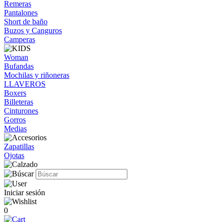
Remeras
Pantalones
Short de baño
Buzos y Canguros
Camperas
Woman
Bufandas
Mochilas y riñoneras
LLAVEROS
Boxers
Billeteras
Cinturones
Gorros
Medias
Zapatillas
Ojotas
Iniciar sesión
0