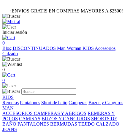
¡ENVIOS GRATIS EN COMPRAS MAYORES A $2500!
Iniciar sesión
0
Blog
DISCONTINUADOS
Man
Woman
KIDS
Accesorios
Calzado
0
0
KIDS
Remeras
Pantalones
Short de baño
Camperas
Buzos y Canguros
MAN
ACCESORIOS
CAMPERAS Y ABRIGOS
REMERAS Y
POLOS
CAMISAS
BUZOS Y CANGUROS
SHORTS DE
BAÑO
PANTALONES
BERMUDAS
TEJIDO
CALZADO
JEANS