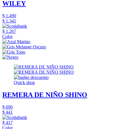
WILEY
$ 1.490
$ 1.341
$ 1.267
Color
Quick shop
REMERA DE NIÑO SHINO
$ 690
$ 441
$ 417
Color