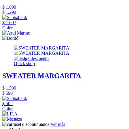
$ 1.890
$ 1.290
$ 1.097
Color
Quick shop
SWEATER MARGARITA
$ 1.390
$ 590
$ 502
Color
Ver más