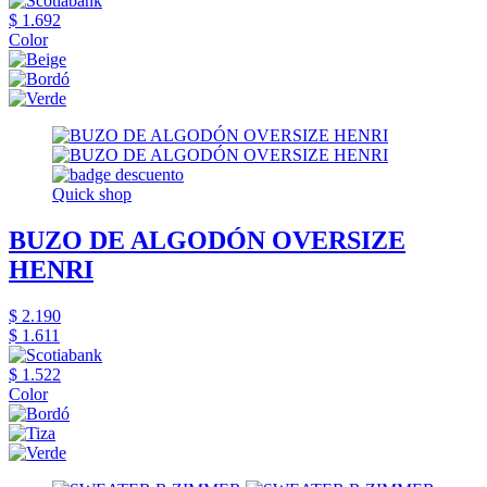
$ 1.692
Color
Quick shop
BUZO DE ALGODÓN OVERSIZE
HENRI
$ 2.190
$ 1.611
$ 1.522
Color