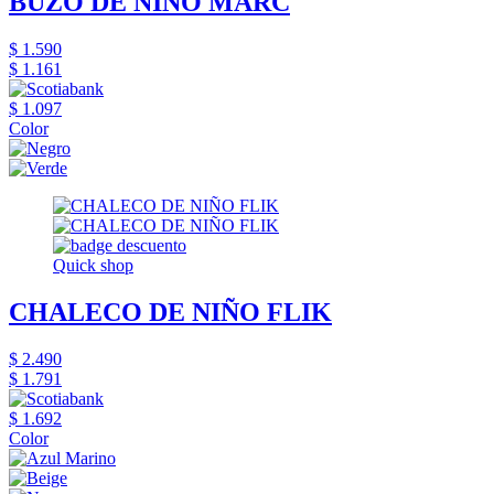
BUZO DE NIÑO MARC
$ 1.590
$ 1.161
$ 1.097
Color
Quick shop
CHALECO DE NIÑO FLIK
$ 2.490
$ 1.791
$ 1.692
Color