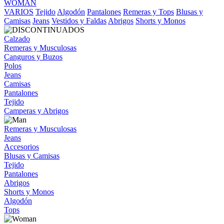
WOMAN
VARIOS
Tejido
Algodón
Pantalones
Remeras y Tops
Blusas y
Camisas
Jeans
Vestidos y Faldas
Abrigos
Shorts y Monos
Calzado
Remeras y Musculosas
Canguros y Buzos
Polos
Jeans
Camisas
Pantalones
Tejido
Camperas y Abrigos
Remeras y Musculosas
Jeans
Accesorios
Blusas y Camisas
Tejido
Pantalones
Abrigos
Shorts y Monos
Algodón
Tops