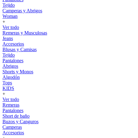
Tejido
Camperas y Abrigos
Woman
+
Ver todo
Remeras y Musculosas
Jeans
Accesorios
Blusas y Camisas
Tejido
Pantalones
Abrigos
Shorts y Monos
Algodón
Tops
KIDS
+
Ver todo
Remeras
Pantalones
Short de baño
Buzos y Canguros
Camperas
Accesorios