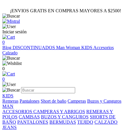
¡ENVIOS GRATIS EN COMPRAS MAYORES A $2500!
Iniciar sesión
0
Blog
DISCONTINUADOS
Man
Woman
KIDS
Accesorios
Calzado
0
0
KIDS
Remeras
Pantalones
Short de baño
Camperas
Buzos y Canguros
MAN
ACCESORIOS
CAMPERAS Y ABRIGOS
REMERAS Y
POLOS
CAMISAS
BUZOS Y CANGUROS
SHORTS DE
BAÑO
PANTALONES
BERMUDAS
TEJIDO
CALZADO
JEANS