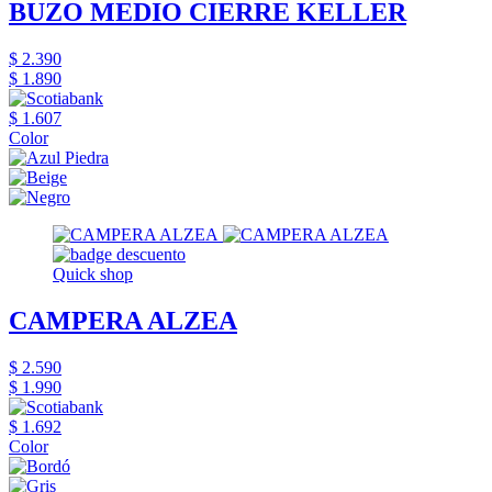
BUZO MEDIO CIERRE KELLER
$ 2.390
$ 1.890
$ 1.607
Color
Quick shop
CAMPERA ALZEA
$ 2.590
$ 1.990
$ 1.692
Color