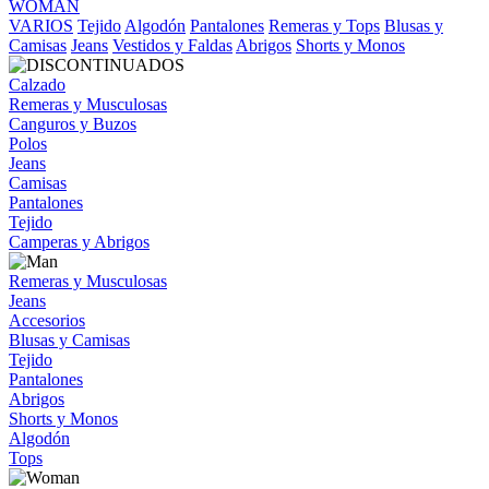
WOMAN
VARIOS
Tejido
Algodón
Pantalones
Remeras y Tops
Blusas y
Camisas
Jeans
Vestidos y Faldas
Abrigos
Shorts y Monos
Calzado
Remeras y Musculosas
Canguros y Buzos
Polos
Jeans
Camisas
Pantalones
Tejido
Camperas y Abrigos
Remeras y Musculosas
Jeans
Accesorios
Blusas y Camisas
Tejido
Pantalones
Abrigos
Shorts y Monos
Algodón
Tops