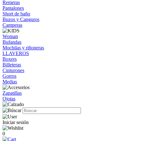
Remeras
Pantalones
Short de baño
Buzos y Canguros
Camperas
Woman
Bufandas
Mochilas y riñoneras
LLAVEROS
Boxers
Billeteras
Cinturones
Gorros
Medias
Zapatillas
Ojotas
Iniciar sesión
0