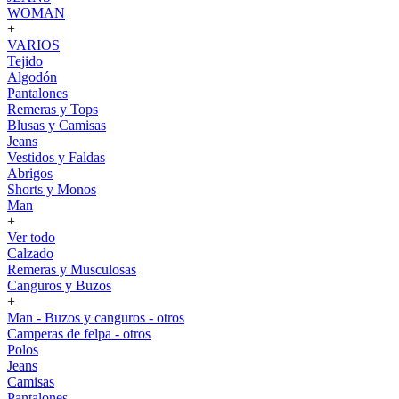
WOMAN
+
VARIOS
Tejido
Algodón
Pantalones
Remeras y Tops
Blusas y Camisas
Jeans
Vestidos y Faldas
Abrigos
Shorts y Monos
Man
+
Ver todo
Calzado
Remeras y Musculosas
Canguros y Buzos
+
Man - Buzos y canguros - otros
Camperas de felpa - otros
Polos
Jeans
Camisas
Pantalones