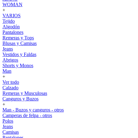
WOMAN
+
VARIOS
Tejido
Algodón
Pantalones
Remeras y Tops
Blusas y Camisas
Jeans
Vestidos y Faldas
Abrigos
Shorts y Monos
Man
+
Ver todo
Calzado
Remeras y Musculosas
Canguros y Buzos
+
Man - Buzos y canguros - otros
Camperas de felpa - otros
Polos
Jeans
Camisas
Pantalones