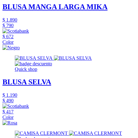
BLUSA MANGA LARGA MIKA
$ 1.890
$ 790
$ 672
Color
Quick shop
BLUSA SELVA
$ 1.190
$ 490
$ 417
Color