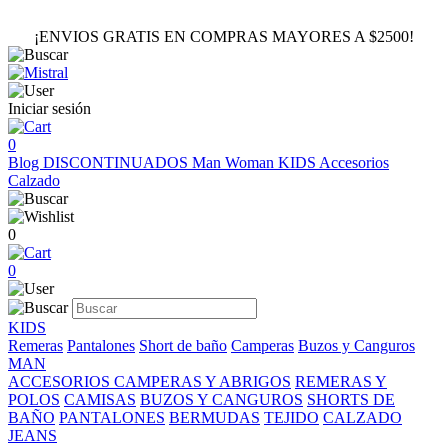
¡ENVIOS GRATIS EN COMPRAS MAYORES A $2500!
Iniciar sesión
0
Blog
DISCONTINUADOS
Man
Woman
KIDS
Accesorios
Calzado
0
0
KIDS
Remeras
Pantalones
Short de baño
Camperas
Buzos y Canguros
MAN
ACCESORIOS
CAMPERAS Y ABRIGOS
REMERAS Y
POLOS
CAMISAS
BUZOS Y CANGUROS
SHORTS DE
BAÑO
PANTALONES
BERMUDAS
TEJIDO
CALZADO
JEANS