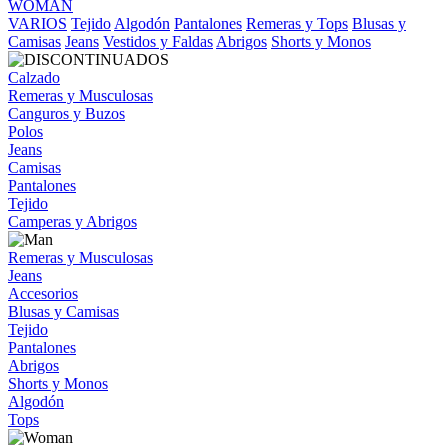
WOMAN
VARIOS
Tejido
Algodón
Pantalones
Remeras y Tops
Blusas y
Camisas
Jeans
Vestidos y Faldas
Abrigos
Shorts y Monos
Calzado
Remeras y Musculosas
Canguros y Buzos
Polos
Jeans
Camisas
Pantalones
Tejido
Camperas y Abrigos
Remeras y Musculosas
Jeans
Accesorios
Blusas y Camisas
Tejido
Pantalones
Abrigos
Shorts y Monos
Algodón
Tops