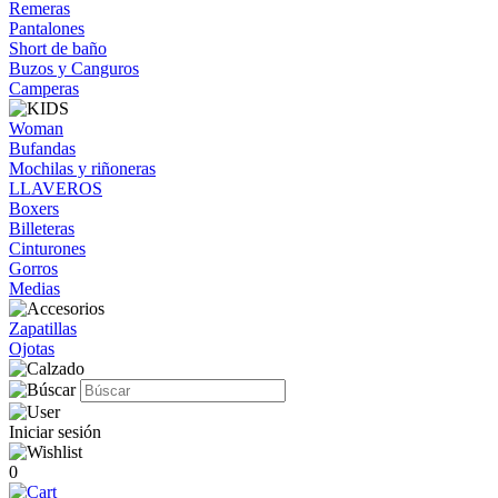
Remeras
Pantalones
Short de baño
Buzos y Canguros
Camperas
Woman
Bufandas
Mochilas y riñoneras
LLAVEROS
Boxers
Billeteras
Cinturones
Gorros
Medias
Zapatillas
Ojotas
Iniciar sesión
0