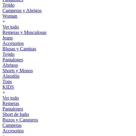
Tejido
Camperas y Abrigos
Woman
+
Ver todo
Remeras y Musculosas
Jeans
Accesorios
Blusas y Camisas
Tejido
Pantalones
Abrigos
Shorts y Monos
Algodón
Tops
KIDS
+
Ver todo
Remeras
Pantalones
Short de baño
Buzos y Canguros
Camperas
Accesorios