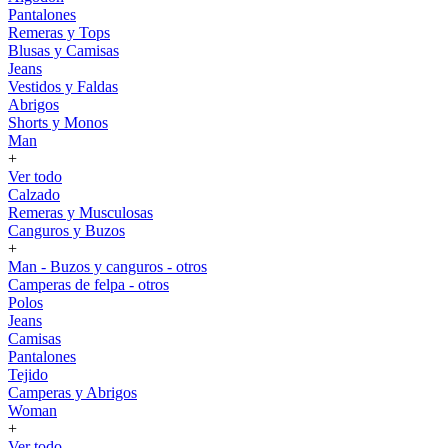
Pantalones
Remeras y Tops
Blusas y Camisas
Jeans
Vestidos y Faldas
Abrigos
Shorts y Monos
Man
+
Ver todo
Calzado
Remeras y Musculosas
Canguros y Buzos
+
Man - Buzos y canguros - otros
Camperas de felpa - otros
Polos
Jeans
Camisas
Pantalones
Tejido
Camperas y Abrigos
Woman
+
Ver todo