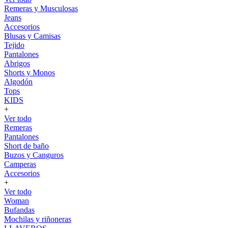
Remeras y Musculosas
Jeans
Accesorios
Blusas y Camisas
Tejido
Pantalones
Abrigos
Shorts y Monos
Algodón
Tops
KIDS
+
Ver todo
Remeras
Pantalones
Short de baño
Buzos y Canguros
Camperas
Accesorios
+
Ver todo
Woman
Bufandas
Mochilas y riñoneras