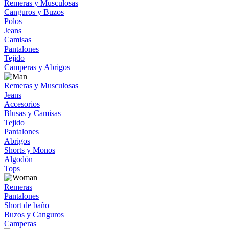
Remeras y Musculosas
Canguros y Buzos
Polos
Jeans
Camisas
Pantalones
Tejido
Camperas y Abrigos
Remeras y Musculosas
Jeans
Accesorios
Blusas y Camisas
Tejido
Pantalones
Abrigos
Shorts y Monos
Algodón
Tops
Remeras
Pantalones
Short de baño
Buzos y Canguros
Camperas