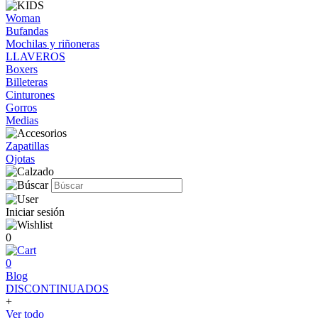
Woman
Bufandas
Mochilas y riñoneras
LLAVEROS
Boxers
Billeteras
Cinturones
Gorros
Medias
Zapatillas
Ojotas
Iniciar sesión
0
0
Blog
DISCONTINUADOS
+
Ver todo