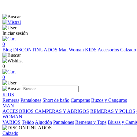
Iniciar sesión
0
Blog
DISCONTINUADOS
Man
Woman
KIDS
Accesorios
Calzado
0
0
KIDS
Remeras
Pantalones
Short de baño
Camperas
Buzos y Canguros
MAN
ACCESORIOS
CAMPERAS Y ABRIGOS
REMERAS Y POLOS
WOMAN
VARIOS
Tejido
Algodón
Pantalones
Remeras y Tops
Blusas y Cami
Calzado