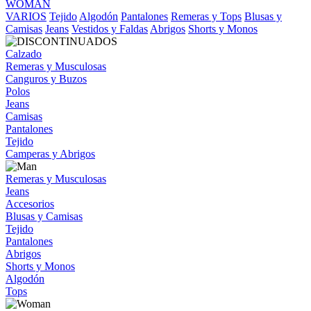
WOMAN
VARIOS
Tejido
Algodón
Pantalones
Remeras y Tops
Blusas y
Camisas
Jeans
Vestidos y Faldas
Abrigos
Shorts y Monos
Calzado
Remeras y Musculosas
Canguros y Buzos
Polos
Jeans
Camisas
Pantalones
Tejido
Camperas y Abrigos
Remeras y Musculosas
Jeans
Accesorios
Blusas y Camisas
Tejido
Pantalones
Abrigos
Shorts y Monos
Algodón
Tops