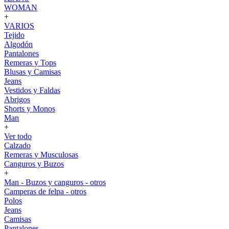
WOMAN
+
VARIOS
Tejido
Algodón
Pantalones
Remeras y Tops
Blusas y Camisas
Jeans
Vestidos y Faldas
Abrigos
Shorts y Monos
Man
+
Ver todo
Calzado
Remeras y Musculosas
Canguros y Buzos
+
Man - Buzos y canguros - otros
Camperas de felpa - otros
Polos
Jeans
Camisas
Pantalones