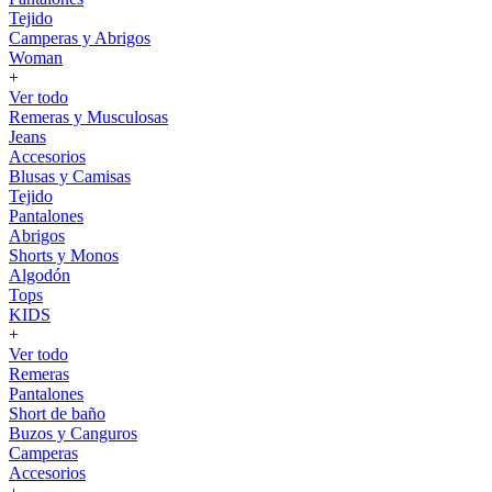
Tejido
Camperas y Abrigos
Woman
+
Ver todo
Remeras y Musculosas
Jeans
Accesorios
Blusas y Camisas
Tejido
Pantalones
Abrigos
Shorts y Monos
Algodón
Tops
KIDS
+
Ver todo
Remeras
Pantalones
Short de baño
Buzos y Canguros
Camperas
Accesorios