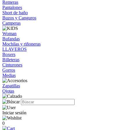
Remeras
Pantalones
Short de baño
Buzos y Canguros
Camperas
Woman
Bufandas
Mochilas y riñoneras
LLAVEROS
Boxers
Billeteras
Cinturones
Gorros
Medias
Zapatillas
Ojotas
Iniciar sesión
0