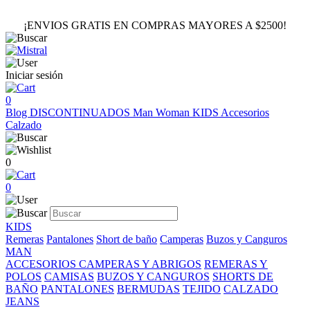
¡ENVIOS GRATIS EN COMPRAS MAYORES A $2500!
Iniciar sesión
0
Blog
DISCONTINUADOS
Man
Woman
KIDS
Accesorios
Calzado
0
0
KIDS
Remeras
Pantalones
Short de baño
Camperas
Buzos y Canguros
MAN
ACCESORIOS
CAMPERAS Y ABRIGOS
REMERAS Y
POLOS
CAMISAS
BUZOS Y CANGUROS
SHORTS DE
BAÑO
PANTALONES
BERMUDAS
TEJIDO
CALZADO
JEANS