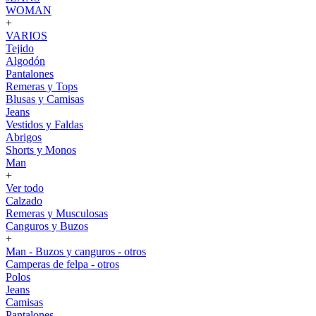
WOMAN
+
VARIOS
Tejido
Algodón
Pantalones
Remeras y Tops
Blusas y Camisas
Jeans
Vestidos y Faldas
Abrigos
Shorts y Monos
Man
+
Ver todo
Calzado
Remeras y Musculosas
Canguros y Buzos
+
Man - Buzos y canguros - otros
Camperas de felpa - otros
Polos
Jeans
Camisas
Pantalones