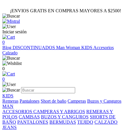
¡ENVIOS GRATIS EN COMPRAS MAYORES A $2500!
Iniciar sesión
0
Blog
DISCONTINUADOS
Man
Woman
KIDS
Accesorios
Calzado
0
0
KIDS
Remeras
Pantalones
Short de baño
Camperas
Buzos y Canguros
MAN
ACCESORIOS
CAMPERAS Y ABRIGOS
REMERAS Y
POLOS
CAMISAS
BUZOS Y CANGUROS
SHORTS DE
BAÑO
PANTALONES
BERMUDAS
TEJIDO
CALZADO
JEANS