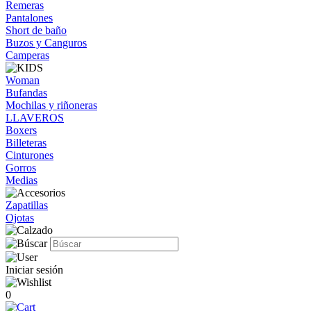
Remeras
Pantalones
Short de baño
Buzos y Canguros
Camperas
Woman
Bufandas
Mochilas y riñoneras
LLAVEROS
Boxers
Billeteras
Cinturones
Gorros
Medias
Zapatillas
Ojotas
Iniciar sesión
0