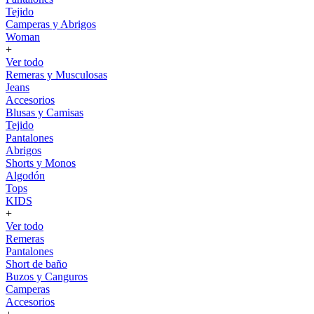
Tejido
Camperas y Abrigos
Woman
+
Ver todo
Remeras y Musculosas
Jeans
Accesorios
Blusas y Camisas
Tejido
Pantalones
Abrigos
Shorts y Monos
Algodón
Tops
KIDS
+
Ver todo
Remeras
Pantalones
Short de baño
Buzos y Canguros
Camperas
Accesorios