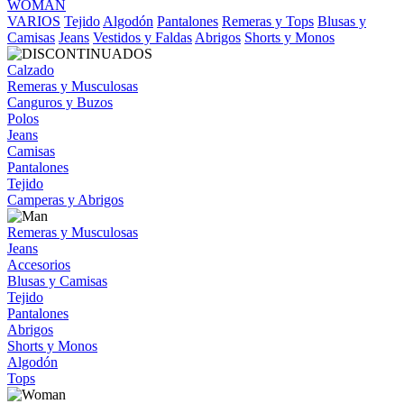
WOMAN
VARIOS
Tejido
Algodón
Pantalones
Remeras y Tops
Blusas y
Camisas
Jeans
Vestidos y Faldas
Abrigos
Shorts y Monos
Calzado
Remeras y Musculosas
Canguros y Buzos
Polos
Jeans
Camisas
Pantalones
Tejido
Camperas y Abrigos
Remeras y Musculosas
Jeans
Accesorios
Blusas y Camisas
Tejido
Pantalones
Abrigos
Shorts y Monos
Algodón
Tops