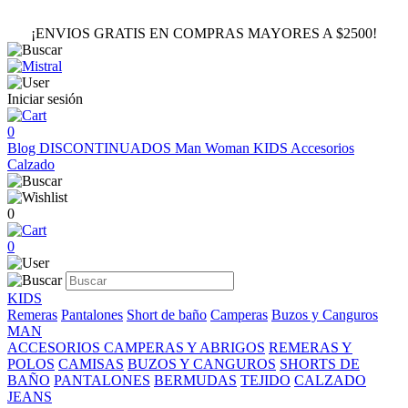
¡ENVIOS GRATIS EN COMPRAS MAYORES A $2500!
Iniciar sesión
0
Blog
DISCONTINUADOS
Man
Woman
KIDS
Accesorios
Calzado
0
0
KIDS
Remeras
Pantalones
Short de baño
Camperas
Buzos y Canguros
MAN
ACCESORIOS
CAMPERAS Y ABRIGOS
REMERAS Y
POLOS
CAMISAS
BUZOS Y CANGUROS
SHORTS DE
BAÑO
PANTALONES
BERMUDAS
TEJIDO
CALZADO
JEANS