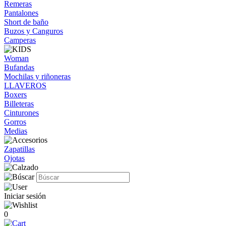
Remeras
Pantalones
Short de baño
Buzos y Canguros
Camperas
Woman
Bufandas
Mochilas y riñoneras
LLAVEROS
Boxers
Billeteras
Cinturones
Gorros
Medias
Zapatillas
Ojotas
Iniciar sesión
0