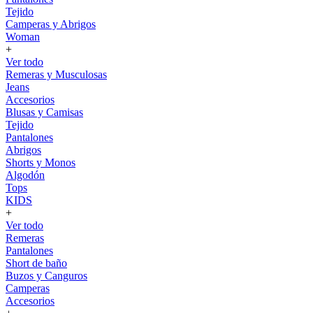
Tejido
Camperas y Abrigos
Woman
+
Ver todo
Remeras y Musculosas
Jeans
Accesorios
Blusas y Camisas
Tejido
Pantalones
Abrigos
Shorts y Monos
Algodón
Tops
KIDS
+
Ver todo
Remeras
Pantalones
Short de baño
Buzos y Canguros
Camperas
Accesorios