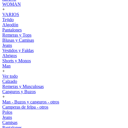
WOMAN
+
VARIOS
Tejido
Algodón
Pantalones
Remeras y Tops
Blusas y Camisas
Jeans
Vestidos y Faldas
Abrigos
Shorts y Monos
Man
+
Ver todo
Calzado
Remeras y Musculosas
Canguros y Buzos
+
Man - Buzos y canguros - otros
Camperas de felpa - otros
Polos
Jeans
Camisas
Pantalones