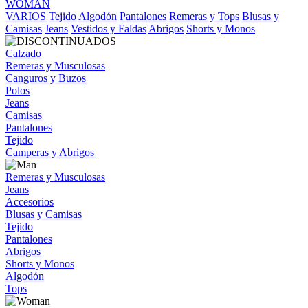
WOMAN
VARIOS
Tejido
Algodón
Pantalones
Remeras y Tops
Blusas y
Camisas
Jeans
Vestidos y Faldas
Abrigos
Shorts y Monos
Calzado
Remeras y Musculosas
Canguros y Buzos
Polos
Jeans
Camisas
Pantalones
Tejido
Camperas y Abrigos
Remeras y Musculosas
Jeans
Accesorios
Blusas y Camisas
Tejido
Pantalones
Abrigos
Shorts y Monos
Algodón
Tops