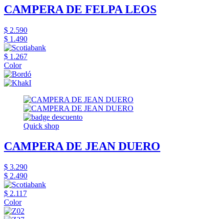
CAMPERA DE FELPA LEOS
$ 2.590
$ 1.490
$ 1.267
Color
Quick shop
CAMPERA DE JEAN DUERO
$ 3.290
$ 2.490
$ 2.117
Color