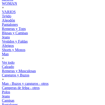
WOMAN
+
VARIOS
Tejido
Algodón
Pantalones
Remeras y Tops
Blusas y Camisas
Jeans
Vestidos y Faldas
Abrigos
Shorts y Monos
Man
+
Ver todo
Calzado
Remeras y Musculosas
Canguros y Buzos
+
Man - Buzos y canguros - otros
Camperas de felpa - otros
Polos
Jeans
Camisas
Pantalones