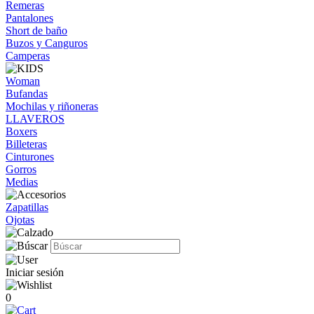
Remeras
Pantalones
Short de baño
Buzos y Canguros
Camperas
Woman
Bufandas
Mochilas y riñoneras
LLAVEROS
Boxers
Billeteras
Cinturones
Gorros
Medias
Zapatillas
Ojotas
Iniciar sesión
0