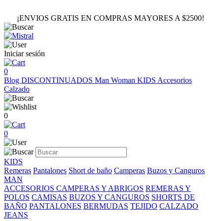
¡ENVIOS GRATIS EN COMPRAS MAYORES A $2500!
Iniciar sesión
0
Blog
DISCONTINUADOS
Man
Woman
KIDS
Accesorios
Calzado
0
0
KIDS
Remeras
Pantalones
Short de baño
Camperas
Buzos y Canguros
MAN
ACCESORIOS
CAMPERAS Y ABRIGOS
REMERAS Y
POLOS
CAMISAS
BUZOS Y CANGUROS
SHORTS DE
BAÑO
PANTALONES
BERMUDAS
TEJIDO
CALZADO
JEANS