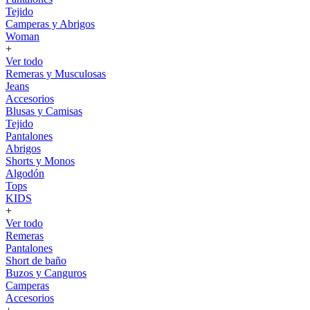
Tejido
Camperas y Abrigos
Woman
+
Ver todo
Remeras y Musculosas
Jeans
Accesorios
Blusas y Camisas
Tejido
Pantalones
Abrigos
Shorts y Monos
Algodón
Tops
KIDS
+
Ver todo
Remeras
Pantalones
Short de baño
Buzos y Canguros
Camperas
Accesorios