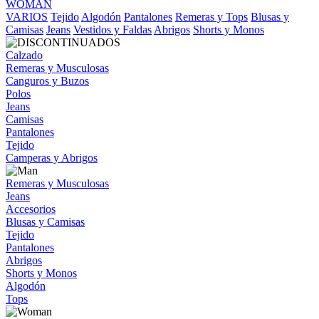
WOMAN
VARIOS
Tejido
Algodón
Pantalones
Remeras y Tops
Blusas y
Camisas
Jeans
Vestidos y Faldas
Abrigos
Shorts y Monos
Calzado
Remeras y Musculosas
Canguros y Buzos
Polos
Jeans
Camisas
Pantalones
Tejido
Camperas y Abrigos
Remeras y Musculosas
Jeans
Accesorios
Blusas y Camisas
Tejido
Pantalones
Abrigos
Shorts y Monos
Algodón
Tops