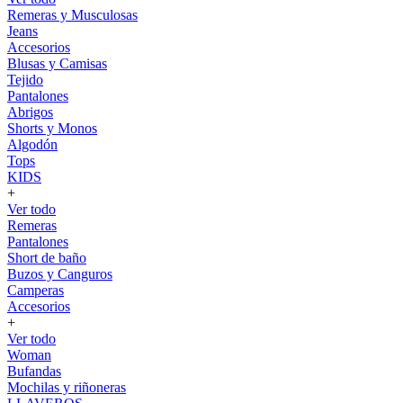
Remeras y Musculosas
Jeans
Accesorios
Blusas y Camisas
Tejido
Pantalones
Abrigos
Shorts y Monos
Algodón
Tops
KIDS
+
Ver todo
Remeras
Pantalones
Short de baño
Buzos y Canguros
Camperas
Accesorios
+
Ver todo
Woman
Bufandas
Mochilas y riñoneras