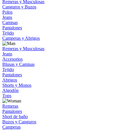
Remeras y Musculosas
Canguros y Buzos
Polos
Jeans
Camisas
Pantalones
Tejido
Camperas y Abrigos
Remeras y Musculosas
Jeans
Accesorios
Blusas y Camisas
Tejido
Pantalones
Abrigos
Shorts y Monos
Algodón
Tops
Remeras
Pantalones
Short de baño
Buzos y Canguros
Camperas