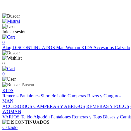
Iniciar sesión
0
Blog
DISCONTINUADOS
Man
Woman
KIDS
Accesorios
Calzado
0
0
KIDS
Remeras
Pantalones
Short de baño
Camperas
Buzos y Canguros
MAN
ACCESORIOS
CAMPERAS Y ABRIGOS
REMERAS Y POLOS
WOMAN
VARIOS
Tejido
Algodón
Pantalones
Remeras y Tops
Blusas y Cami
Calzado