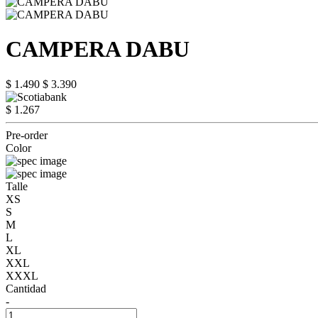
CAMPERA DABU
$ 1.490
$ 3.390
$ 1.267
Pre-order
Color
Talle
XS
S
M
L
XL
XXL
XXXL
Cantidad
-