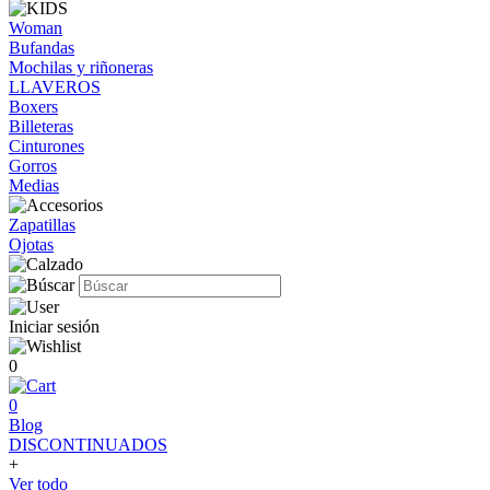
Woman
Bufandas
Mochilas y riñoneras
LLAVEROS
Boxers
Billeteras
Cinturones
Gorros
Medias
Zapatillas
Ojotas
Iniciar sesión
0
0
Blog
DISCONTINUADOS
+
Ver todo