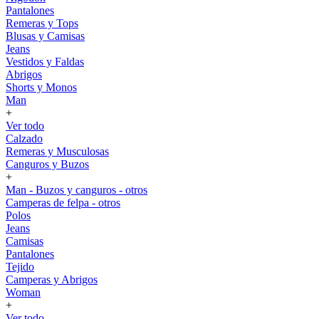
Pantalones
Remeras y Tops
Blusas y Camisas
Jeans
Vestidos y Faldas
Abrigos
Shorts y Monos
Man
+
Ver todo
Calzado
Remeras y Musculosas
Canguros y Buzos
+
Man - Buzos y canguros - otros
Camperas de felpa - otros
Polos
Jeans
Camisas
Pantalones
Tejido
Camperas y Abrigos
Woman
+
Ver todo