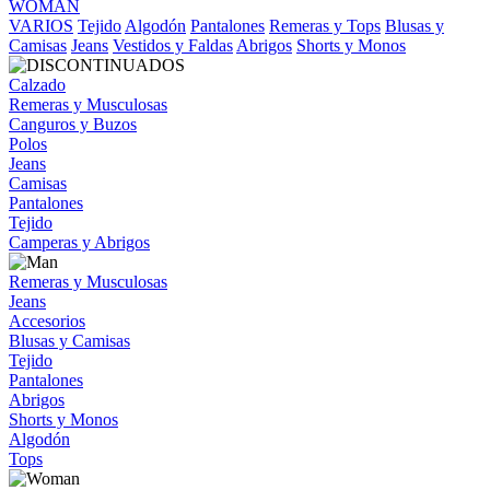
WOMAN
VARIOS
Tejido
Algodón
Pantalones
Remeras y Tops
Blusas y
Camisas
Jeans
Vestidos y Faldas
Abrigos
Shorts y Monos
Calzado
Remeras y Musculosas
Canguros y Buzos
Polos
Jeans
Camisas
Pantalones
Tejido
Camperas y Abrigos
Remeras y Musculosas
Jeans
Accesorios
Blusas y Camisas
Tejido
Pantalones
Abrigos
Shorts y Monos
Algodón
Tops