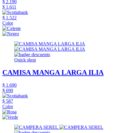
$ 2.190
$ 1.611
$ 1.522
Color
Quick shop
CAMISA MANGA LARGA ILIA
$ 1.690
$ 690
$ 587
Color