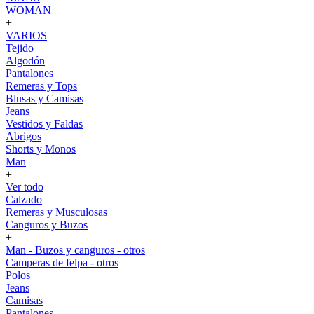
WOMAN
+
VARIOS
Tejido
Algodón
Pantalones
Remeras y Tops
Blusas y Camisas
Jeans
Vestidos y Faldas
Abrigos
Shorts y Monos
Man
+
Ver todo
Calzado
Remeras y Musculosas
Canguros y Buzos
+
Man - Buzos y canguros - otros
Camperas de felpa - otros
Polos
Jeans
Camisas
Pantalones