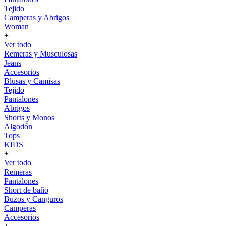
Tejido
Camperas y Abrigos
Woman
+
Ver todo
Remeras y Musculosas
Jeans
Accesorios
Blusas y Camisas
Tejido
Pantalones
Abrigos
Shorts y Monos
Algodón
Tops
KIDS
+
Ver todo
Remeras
Pantalones
Short de baño
Buzos y Canguros
Camperas
Accesorios