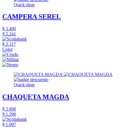
Quick shop
CAMPERA SEREL
$ 3.490
$ 2.241
$ 2.117
Color
Quick shop
CHAQUETA MAGDA
$ 2.890
$ 1.290
$ 1.097