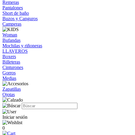
Remeras
Pantalones
Short de baño
Buzos y Canguros
Camperas
Woman
Bufandas
Mochilas y riñoneras
LLAVEROS
Boxers
Billeteras
Cinturones
Gorros
Medias
Zapatillas
Ojotas
Iniciar sesión
0