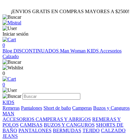
¡ENVIOS GRATIS EN COMPRAS MAYORES A $2500!
Iniciar sesión
0
Blog
DISCONTINUADOS
Man
Woman
KIDS
Accesorios
Calzado
0
0
KIDS
Remeras
Pantalones
Short de baño
Camperas
Buzos y Canguros
MAN
ACCESORIOS
CAMPERAS Y ABRIGOS
REMERAS Y
POLOS
CAMISAS
BUZOS Y CANGUROS
SHORTS DE
BAÑO
PANTALONES
BERMUDAS
TEJIDO
CALZADO
JEANS