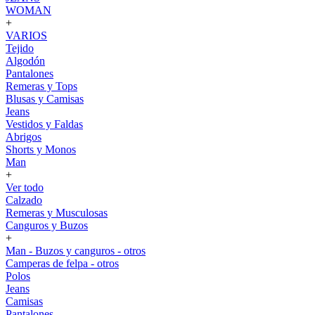
WOMAN
+
VARIOS
Tejido
Algodón
Pantalones
Remeras y Tops
Blusas y Camisas
Jeans
Vestidos y Faldas
Abrigos
Shorts y Monos
Man
+
Ver todo
Calzado
Remeras y Musculosas
Canguros y Buzos
+
Man - Buzos y canguros - otros
Camperas de felpa - otros
Polos
Jeans
Camisas
Pantalones