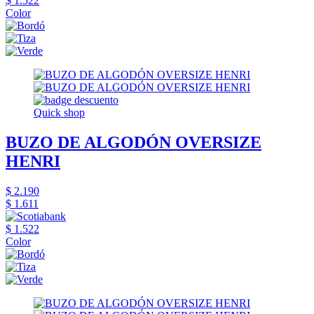
$ 1.522
Color
Quick shop
BUZO DE ALGODÓN OVERSIZE
HENRI
$ 2.190
$ 1.611
$ 1.522
Color