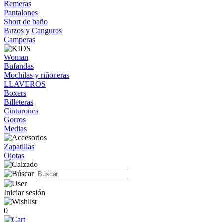
Remeras
Pantalones
Short de baño
Buzos y Canguros
Camperas
Woman
Bufandas
Mochilas y riñoneras
LLAVEROS
Boxers
Billeteras
Cinturones
Gorros
Medias
Zapatillas
Ojotas
Iniciar sesión
0