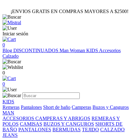
¡ENVIOS GRATIS EN COMPRAS MAYORES A $2500!
Iniciar sesión
0
Blog
DISCONTINUADOS
Man
Woman
KIDS
Accesorios
Calzado
0
0
KIDS
Remeras
Pantalones
Short de baño
Camperas
Buzos y Canguros
MAN
ACCESORIOS
CAMPERAS Y ABRIGOS
REMERAS Y
POLOS
CAMISAS
BUZOS Y CANGUROS
SHORTS DE
BAÑO
PANTALONES
BERMUDAS
TEJIDO
CALZADO
JEANS