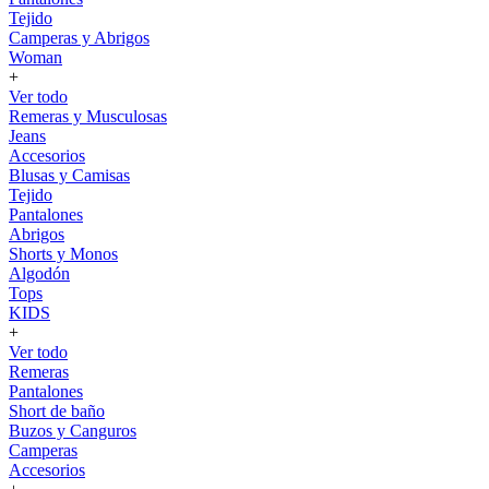
Tejido
Camperas y Abrigos
Woman
+
Ver todo
Remeras y Musculosas
Jeans
Accesorios
Blusas y Camisas
Tejido
Pantalones
Abrigos
Shorts y Monos
Algodón
Tops
KIDS
+
Ver todo
Remeras
Pantalones
Short de baño
Buzos y Canguros
Camperas
Accesorios