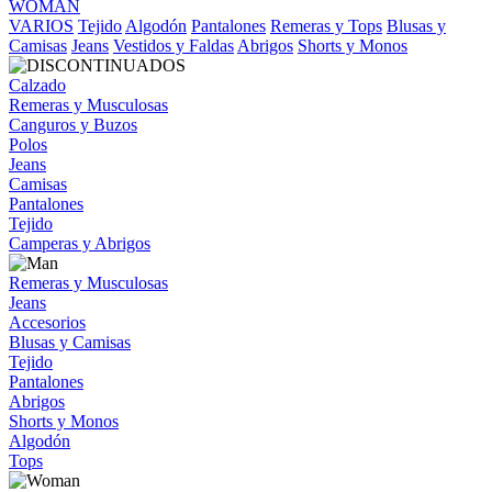
WOMAN
VARIOS
Tejido
Algodón
Pantalones
Remeras y Tops
Blusas y
Camisas
Jeans
Vestidos y Faldas
Abrigos
Shorts y Monos
Calzado
Remeras y Musculosas
Canguros y Buzos
Polos
Jeans
Camisas
Pantalones
Tejido
Camperas y Abrigos
Remeras y Musculosas
Jeans
Accesorios
Blusas y Camisas
Tejido
Pantalones
Abrigos
Shorts y Monos
Algodón
Tops