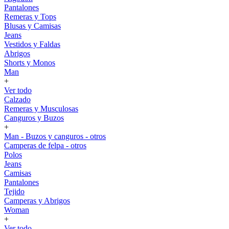
Pantalones
Remeras y Tops
Blusas y Camisas
Jeans
Vestidos y Faldas
Abrigos
Shorts y Monos
Man
+
Ver todo
Calzado
Remeras y Musculosas
Canguros y Buzos
+
Man - Buzos y canguros - otros
Camperas de felpa - otros
Polos
Jeans
Camisas
Pantalones
Tejido
Camperas y Abrigos
Woman
+
Ver todo