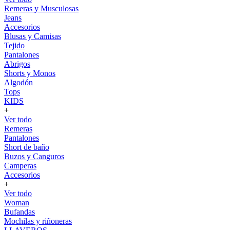
Remeras y Musculosas
Jeans
Accesorios
Blusas y Camisas
Tejido
Pantalones
Abrigos
Shorts y Monos
Algodón
Tops
KIDS
+
Ver todo
Remeras
Pantalones
Short de baño
Buzos y Canguros
Camperas
Accesorios
+
Ver todo
Woman
Bufandas
Mochilas y riñoneras