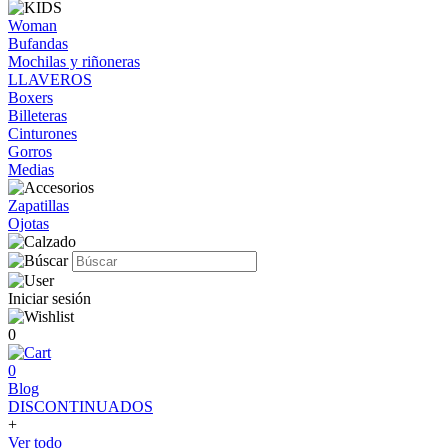
Woman
Bufandas
Mochilas y riñoneras
LLAVEROS
Boxers
Billeteras
Cinturones
Gorros
Medias
Zapatillas
Ojotas
Iniciar sesión
0
0
Blog
DISCONTINUADOS
+
Ver todo