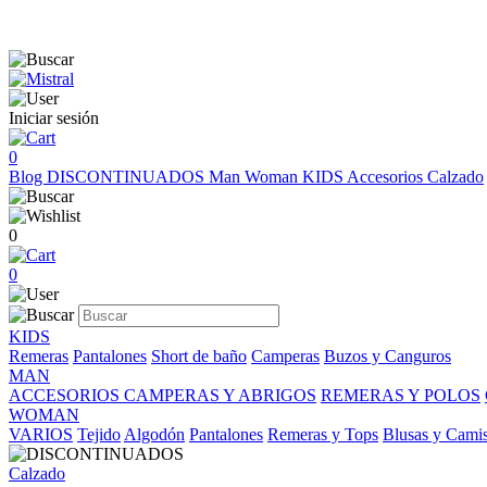
Iniciar sesión
0
Blog
DISCONTINUADOS
Man
Woman
KIDS
Accesorios
Calzado
0
0
KIDS
Remeras
Pantalones
Short de baño
Camperas
Buzos y Canguros
MAN
ACCESORIOS
CAMPERAS Y ABRIGOS
REMERAS Y POLOS
WOMAN
VARIOS
Tejido
Algodón
Pantalones
Remeras y Tops
Blusas y Cami
Calzado