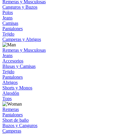
Remeras y Musculosas
Canguros y Buzos
Polos
Jeans
Camisas
Pantalones
Tejido
Camperas y Abrigos
Remeras y Musculosas
Jeans
Accesorios
Blusas y Camisas
Tejido
Pantalones
Abrigos
Shorts y Monos
Algodón
Tops
Remeras
Pantalones
Short de baño
Buzos y Canguros
Camperas