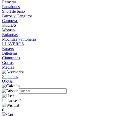
Remeras
Pantalones
Short de baño
Buzos y Canguros
Camperas
Woman
Bufandas
Mochilas y riñoneras
LLAVEROS
Boxers
Billeteras
Cinturones
Gorros
Medias
Zapatillas
Ojotas
Iniciar sesión
0