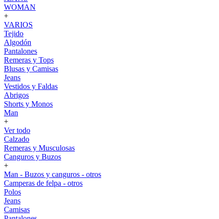
WOMAN
+
VARIOS
Tejido
Algodón
Pantalones
Remeras y Tops
Blusas y Camisas
Jeans
Vestidos y Faldas
Abrigos
Shorts y Monos
Man
+
Ver todo
Calzado
Remeras y Musculosas
Canguros y Buzos
+
Man - Buzos y canguros - otros
Camperas de felpa - otros
Polos
Jeans
Camisas
Pantalones