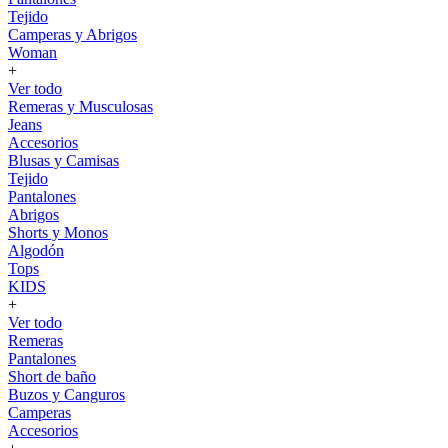
Tejido
Camperas y Abrigos
Woman
+
Ver todo
Remeras y Musculosas
Jeans
Accesorios
Blusas y Camisas
Tejido
Pantalones
Abrigos
Shorts y Monos
Algodón
Tops
KIDS
+
Ver todo
Remeras
Pantalones
Short de baño
Buzos y Canguros
Camperas
Accesorios