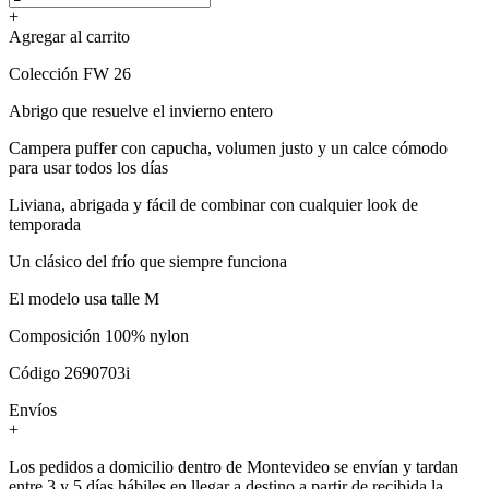
+
Agregar al carrito
Colección FW 26
Abrigo que resuelve el invierno entero
Campera puffer con capucha, volumen justo y un calce cómodo
para usar todos los días
Liviana, abrigada y fácil de combinar con cualquier look de
temporada
Un clásico del frío que siempre funciona
El modelo usa talle M
Composición 100% nylon
Código 2690703i
Envíos
+
Los pedidos a domicilio dentro de Montevideo se envían y tardan
entre 3 y 5 días hábiles en llegar a destino a partir de recibida la