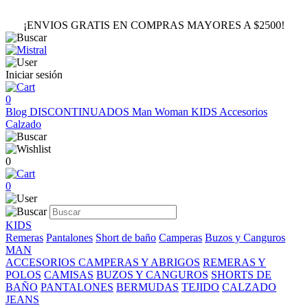
¡ENVIOS GRATIS EN COMPRAS MAYORES A $2500!
Iniciar sesión
0
Blog
DISCONTINUADOS
Man
Woman
KIDS
Accesorios
Calzado
0
0
KIDS
Remeras
Pantalones
Short de baño
Camperas
Buzos y Canguros
MAN
ACCESORIOS
CAMPERAS Y ABRIGOS
REMERAS Y
POLOS
CAMISAS
BUZOS Y CANGUROS
SHORTS DE
BAÑO
PANTALONES
BERMUDAS
TEJIDO
CALZADO
JEANS