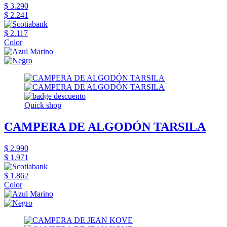
$ 3.290
$ 2.241
$ 2.117
Color
Quick shop
CAMPERA DE ALGODÓN TARSILA
$ 2.990
$ 1.971
$ 1.862
Color