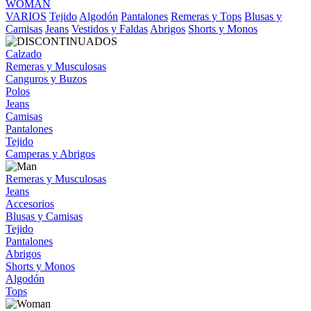
WOMAN
VARIOS
Tejido
Algodón
Pantalones
Remeras y Tops
Blusas y
Camisas
Jeans
Vestidos y Faldas
Abrigos
Shorts y Monos
Calzado
Remeras y Musculosas
Canguros y Buzos
Polos
Jeans
Camisas
Pantalones
Tejido
Camperas y Abrigos
Remeras y Musculosas
Jeans
Accesorios
Blusas y Camisas
Tejido
Pantalones
Abrigos
Shorts y Monos
Algodón
Tops