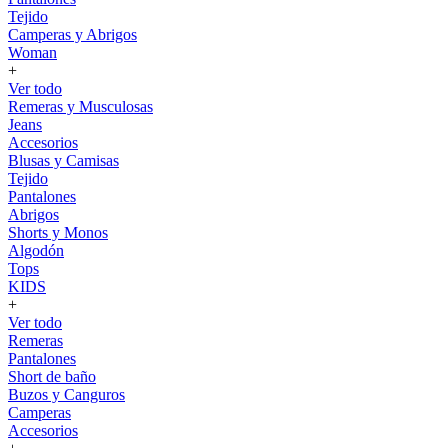
Tejido
Camperas y Abrigos
Woman
+
Ver todo
Remeras y Musculosas
Jeans
Accesorios
Blusas y Camisas
Tejido
Pantalones
Abrigos
Shorts y Monos
Algodón
Tops
KIDS
+
Ver todo
Remeras
Pantalones
Short de baño
Buzos y Canguros
Camperas
Accesorios