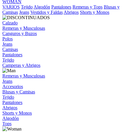
WOMAN
VARIOS
Tejido
Algodón
Pantalones
Remeras y Tops
Blusas y
Camisas
Jeans
Vestidos y Faldas
Abrigos
Shorts y Monos
Calzado
Remeras y Musculosas
Canguros y Buzos
Polos
Jeans
Camisas
Pantalones
Tejido
Camperas y Abrigos
Remeras y Musculosas
Jeans
Accesorios
Blusas y Camisas
Tejido
Pantalones
Abrigos
Shorts y Monos
Algodón
Tops