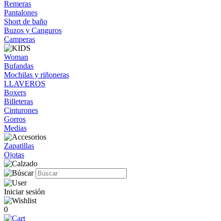
Remeras
Pantalones
Short de baño
Buzos y Canguros
Camperas
Woman
Bufandas
Mochilas y riñoneras
LLAVEROS
Boxers
Billeteras
Cinturones
Gorros
Medias
Zapatillas
Ojotas
Iniciar sesión
0