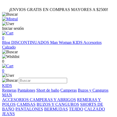
¡ENVIOS GRATIS EN COMPRAS MAYORES A $2500!
Iniciar sesión
0
Blog
DISCONTINUADOS
Man
Woman
KIDS
Accesorios
Calzado
0
0
KIDS
Remeras
Pantalones
Short de baño
Camperas
Buzos y Canguros
MAN
ACCESORIOS
CAMPERAS Y ABRIGOS
REMERAS Y
POLOS
CAMISAS
BUZOS Y CANGUROS
SHORTS DE
BAÑO
PANTALONES
BERMUDAS
TEJIDO
CALZADO
JEANS