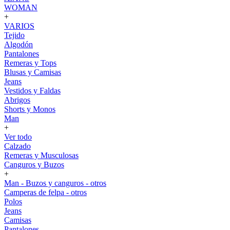
WOMAN
+
VARIOS
Tejido
Algodón
Pantalones
Remeras y Tops
Blusas y Camisas
Jeans
Vestidos y Faldas
Abrigos
Shorts y Monos
Man
+
Ver todo
Calzado
Remeras y Musculosas
Canguros y Buzos
+
Man - Buzos y canguros - otros
Camperas de felpa - otros
Polos
Jeans
Camisas
Pantalones