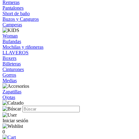
Remeras
Pantalones
Short de baño
Buzos y Canguros
Camperas
Woman
Bufandas
Mochilas y riñoneras
LLAVEROS
Boxers
Billeteras
Cinturones
Gorros
Medias
Zapatillas
Ojotas
Iniciar sesión
0