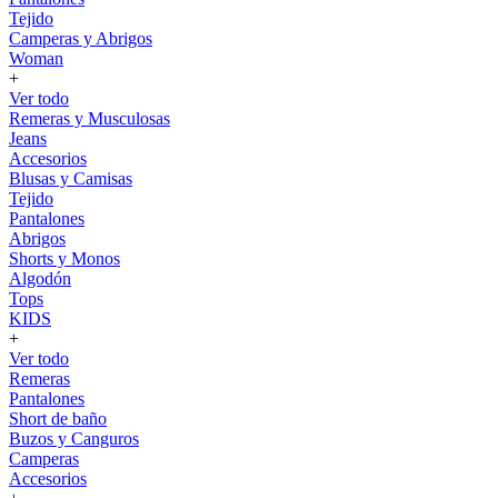
Tejido
Camperas y Abrigos
Woman
+
Ver todo
Remeras y Musculosas
Jeans
Accesorios
Blusas y Camisas
Tejido
Pantalones
Abrigos
Shorts y Monos
Algodón
Tops
KIDS
+
Ver todo
Remeras
Pantalones
Short de baño
Buzos y Canguros
Camperas
Accesorios