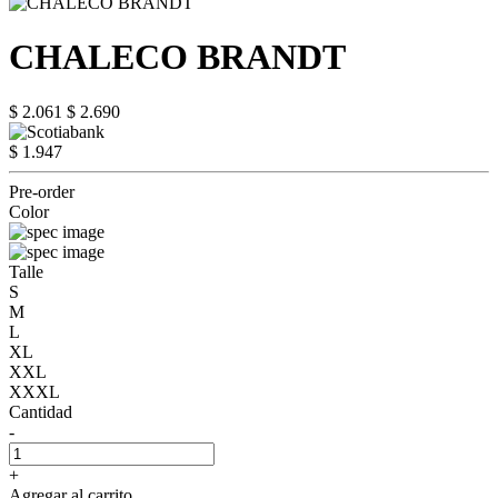
CHALECO BRANDT
$ 2.061
$ 2.690
$ 1.947
Pre-order
Color
Talle
S
M
L
XL
XXL
XXXL
Cantidad
-
+
Agregar al carrito