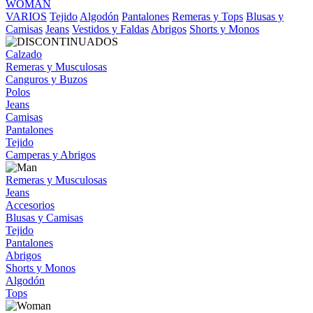
WOMAN
VARIOS
Tejido
Algodón
Pantalones
Remeras y Tops
Blusas y
Camisas
Jeans
Vestidos y Faldas
Abrigos
Shorts y Monos
Calzado
Remeras y Musculosas
Canguros y Buzos
Polos
Jeans
Camisas
Pantalones
Tejido
Camperas y Abrigos
Remeras y Musculosas
Jeans
Accesorios
Blusas y Camisas
Tejido
Pantalones
Abrigos
Shorts y Monos
Algodón
Tops