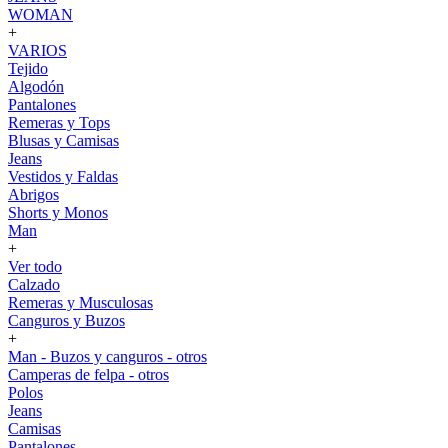
WOMAN
+
VARIOS
Tejido
Algodón
Pantalones
Remeras y Tops
Blusas y Camisas
Jeans
Vestidos y Faldas
Abrigos
Shorts y Monos
Man
+
Ver todo
Calzado
Remeras y Musculosas
Canguros y Buzos
+
Man - Buzos y canguros - otros
Camperas de felpa - otros
Polos
Jeans
Camisas
Pantalones