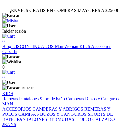
¡ENVIOS GRATIS EN COMPRAS MAYORES A $2500!
Iniciar sesión
0
Blog
DISCONTINUADOS
Man
Woman
KIDS
Accesorios
Calzado
0
0
KIDS
Remeras
Pantalones
Short de baño
Camperas
Buzos y Canguros
MAN
ACCESORIOS
CAMPERAS Y ABRIGOS
REMERAS Y
POLOS
CAMISAS
BUZOS Y CANGUROS
SHORTS DE
BAÑO
PANTALONES
BERMUDAS
TEJIDO
CALZADO
JEANS