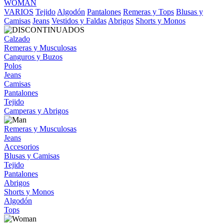
WOMAN
VARIOS
Tejido
Algodón
Pantalones
Remeras y Tops
Blusas y
Camisas
Jeans
Vestidos y Faldas
Abrigos
Shorts y Monos
Calzado
Remeras y Musculosas
Canguros y Buzos
Polos
Jeans
Camisas
Pantalones
Tejido
Camperas y Abrigos
Remeras y Musculosas
Jeans
Accesorios
Blusas y Camisas
Tejido
Pantalones
Abrigos
Shorts y Monos
Algodón
Tops