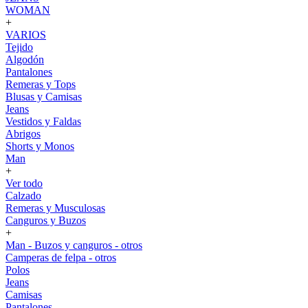
WOMAN
+
VARIOS
Tejido
Algodón
Pantalones
Remeras y Tops
Blusas y Camisas
Jeans
Vestidos y Faldas
Abrigos
Shorts y Monos
Man
+
Ver todo
Calzado
Remeras y Musculosas
Canguros y Buzos
+
Man - Buzos y canguros - otros
Camperas de felpa - otros
Polos
Jeans
Camisas
Pantalones