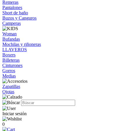
Remeras
Pantalones
Short de baño
Buzos y Canguros
Camperas
Woman
Bufandas
Mochilas y riñoneras
LLAVEROS
Boxers
Billeteras
Cinturones
Gorros
Medias
Zapatillas
Ojotas
Iniciar sesión
0