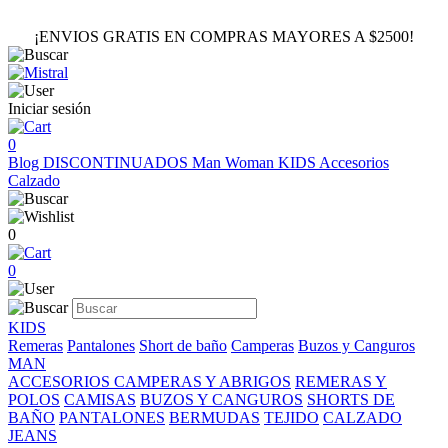
¡ENVIOS GRATIS EN COMPRAS MAYORES A $2500!
Iniciar sesión
0
Blog
DISCONTINUADOS
Man
Woman
KIDS
Accesorios
Calzado
0
0
KIDS
Remeras
Pantalones
Short de baño
Camperas
Buzos y Canguros
MAN
ACCESORIOS
CAMPERAS Y ABRIGOS
REMERAS Y
POLOS
CAMISAS
BUZOS Y CANGUROS
SHORTS DE
BAÑO
PANTALONES
BERMUDAS
TEJIDO
CALZADO
JEANS