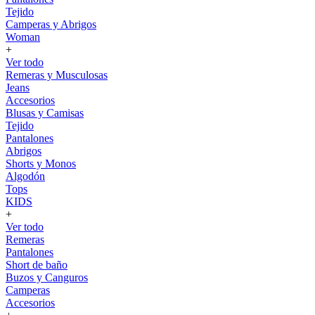
Tejido
Camperas y Abrigos
Woman
+
Ver todo
Remeras y Musculosas
Jeans
Accesorios
Blusas y Camisas
Tejido
Pantalones
Abrigos
Shorts y Monos
Algodón
Tops
KIDS
+
Ver todo
Remeras
Pantalones
Short de baño
Buzos y Canguros
Camperas
Accesorios