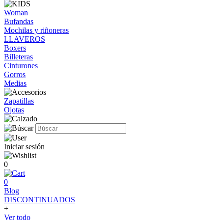
Woman
Bufandas
Mochilas y riñoneras
LLAVEROS
Boxers
Billeteras
Cinturones
Gorros
Medias
Zapatillas
Ojotas
Iniciar sesión
0
0
Blog
DISCONTINUADOS
+
Ver todo