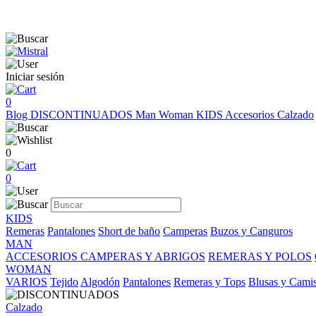
Iniciar sesión
0
Blog
DISCONTINUADOS
Man
Woman
KIDS
Accesorios
Calzado
0
0
KIDS
Remeras
Pantalones
Short de baño
Camperas
Buzos y Canguros
MAN
ACCESORIOS
CAMPERAS Y ABRIGOS
REMERAS Y POLOS
WOMAN
VARIOS
Tejido
Algodón
Pantalones
Remeras y Tops
Blusas y Cami
Calzado