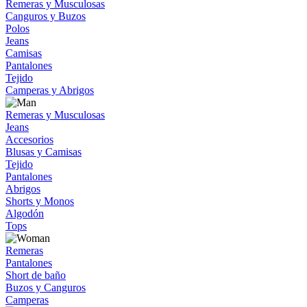
Remeras y Musculosas
Canguros y Buzos
Polos
Jeans
Camisas
Pantalones
Tejido
Camperas y Abrigos
Remeras y Musculosas
Jeans
Accesorios
Blusas y Camisas
Tejido
Pantalones
Abrigos
Shorts y Monos
Algodón
Tops
Remeras
Pantalones
Short de baño
Buzos y Canguros
Camperas