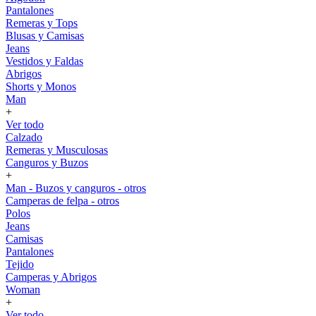
Pantalones
Remeras y Tops
Blusas y Camisas
Jeans
Vestidos y Faldas
Abrigos
Shorts y Monos
Man
+
Ver todo
Calzado
Remeras y Musculosas
Canguros y Buzos
+
Man - Buzos y canguros - otros
Camperas de felpa - otros
Polos
Jeans
Camisas
Pantalones
Tejido
Camperas y Abrigos
Woman
+
Ver todo