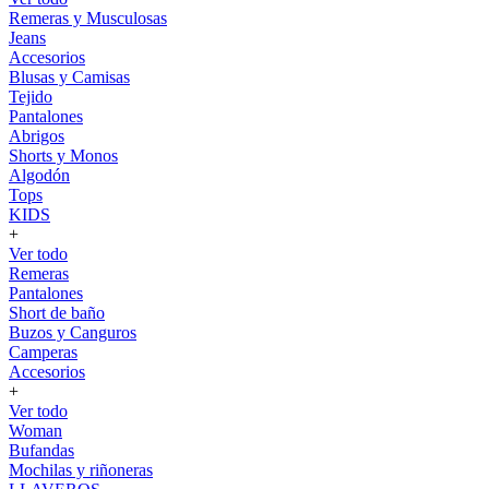
Remeras y Musculosas
Jeans
Accesorios
Blusas y Camisas
Tejido
Pantalones
Abrigos
Shorts y Monos
Algodón
Tops
KIDS
+
Ver todo
Remeras
Pantalones
Short de baño
Buzos y Canguros
Camperas
Accesorios
+
Ver todo
Woman
Bufandas
Mochilas y riñoneras