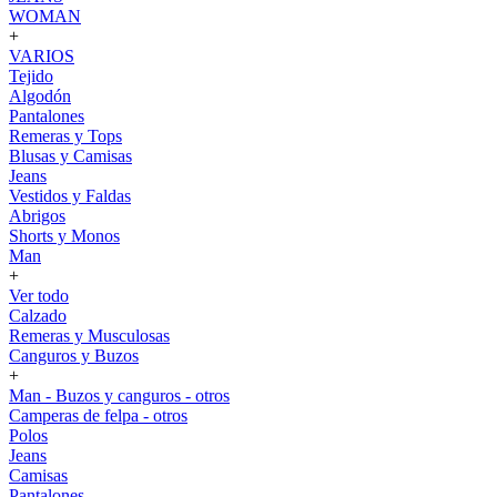
WOMAN
+
VARIOS
Tejido
Algodón
Pantalones
Remeras y Tops
Blusas y Camisas
Jeans
Vestidos y Faldas
Abrigos
Shorts y Monos
Man
+
Ver todo
Calzado
Remeras y Musculosas
Canguros y Buzos
+
Man - Buzos y canguros - otros
Camperas de felpa - otros
Polos
Jeans
Camisas
Pantalones