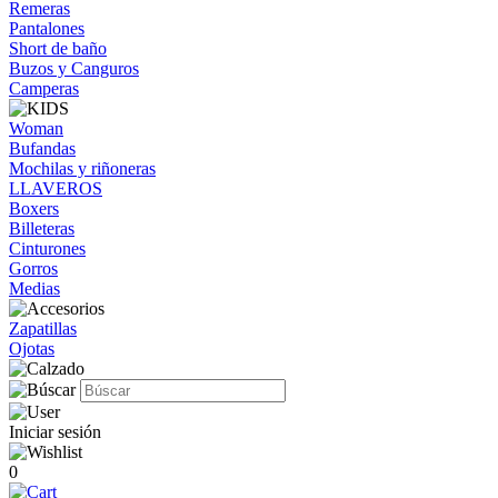
Remeras
Pantalones
Short de baño
Buzos y Canguros
Camperas
Woman
Bufandas
Mochilas y riñoneras
LLAVEROS
Boxers
Billeteras
Cinturones
Gorros
Medias
Zapatillas
Ojotas
Iniciar sesión
0