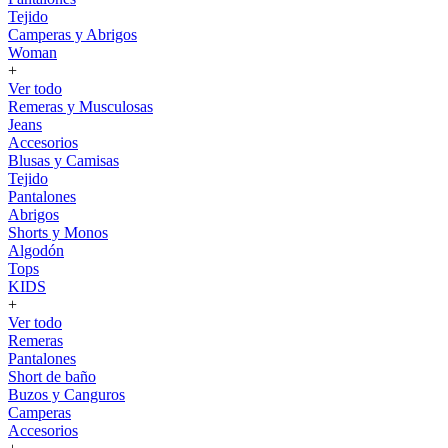
Tejido
Camperas y Abrigos
Woman
+
Ver todo
Remeras y Musculosas
Jeans
Accesorios
Blusas y Camisas
Tejido
Pantalones
Abrigos
Shorts y Monos
Algodón
Tops
KIDS
+
Ver todo
Remeras
Pantalones
Short de baño
Buzos y Canguros
Camperas
Accesorios