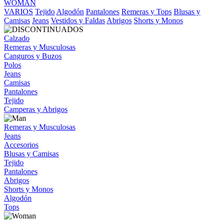
WOMAN
VARIOS
Tejido
Algodón
Pantalones
Remeras y Tops
Blusas y
Camisas
Jeans
Vestidos y Faldas
Abrigos
Shorts y Monos
Calzado
Remeras y Musculosas
Canguros y Buzos
Polos
Jeans
Camisas
Pantalones
Tejido
Camperas y Abrigos
Remeras y Musculosas
Jeans
Accesorios
Blusas y Camisas
Tejido
Pantalones
Abrigos
Shorts y Monos
Algodón
Tops