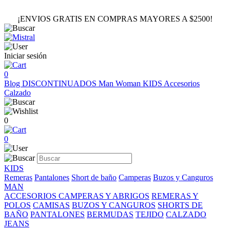
¡ENVIOS GRATIS EN COMPRAS MAYORES A $2500!
Iniciar sesión
0
Blog
DISCONTINUADOS
Man
Woman
KIDS
Accesorios
Calzado
0
0
KIDS
Remeras
Pantalones
Short de baño
Camperas
Buzos y Canguros
MAN
ACCESORIOS
CAMPERAS Y ABRIGOS
REMERAS Y
POLOS
CAMISAS
BUZOS Y CANGUROS
SHORTS DE
BAÑO
PANTALONES
BERMUDAS
TEJIDO
CALZADO
JEANS