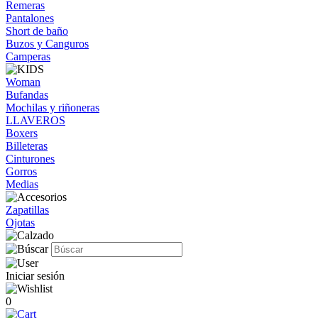
Remeras
Pantalones
Short de baño
Buzos y Canguros
Camperas
Woman
Bufandas
Mochilas y riñoneras
LLAVEROS
Boxers
Billeteras
Cinturones
Gorros
Medias
Zapatillas
Ojotas
Iniciar sesión
0