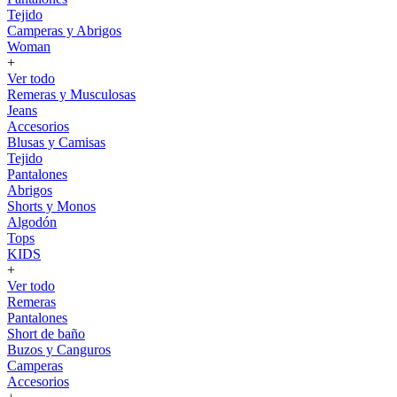
Tejido
Camperas y Abrigos
Woman
+
Ver todo
Remeras y Musculosas
Jeans
Accesorios
Blusas y Camisas
Tejido
Pantalones
Abrigos
Shorts y Monos
Algodón
Tops
KIDS
+
Ver todo
Remeras
Pantalones
Short de baño
Buzos y Canguros
Camperas
Accesorios