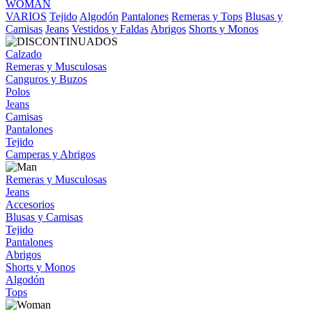
WOMAN
VARIOS
Tejido
Algodón
Pantalones
Remeras y Tops
Blusas y
Camisas
Jeans
Vestidos y Faldas
Abrigos
Shorts y Monos
Calzado
Remeras y Musculosas
Canguros y Buzos
Polos
Jeans
Camisas
Pantalones
Tejido
Camperas y Abrigos
Remeras y Musculosas
Jeans
Accesorios
Blusas y Camisas
Tejido
Pantalones
Abrigos
Shorts y Monos
Algodón
Tops