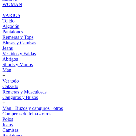
WOMAN
+
VARIOS
Tejido
Algodón
Pantalones
Remeras y Tops
Blusas y Camisas
Jeans
Vestidos y Faldas
Abrigos
Shorts y Monos
Man
+
Ver todo
Calzado
Remeras y Musculosas
Canguros y Buzos
+
Man - Buzos y canguros - otros
Camperas de felpa - otros
Polos
Jeans
Camisas
Pantalones