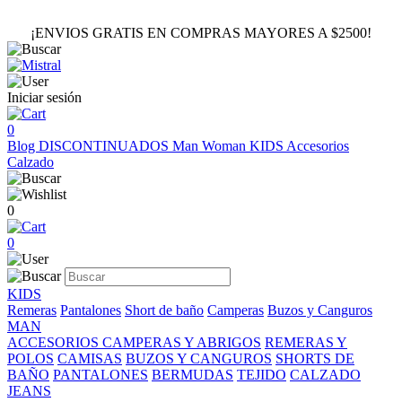
¡ENVIOS GRATIS EN COMPRAS MAYORES A $2500!
Iniciar sesión
0
Blog
DISCONTINUADOS
Man
Woman
KIDS
Accesorios
Calzado
0
0
KIDS
Remeras
Pantalones
Short de baño
Camperas
Buzos y Canguros
MAN
ACCESORIOS
CAMPERAS Y ABRIGOS
REMERAS Y
POLOS
CAMISAS
BUZOS Y CANGUROS
SHORTS DE
BAÑO
PANTALONES
BERMUDAS
TEJIDO
CALZADO
JEANS