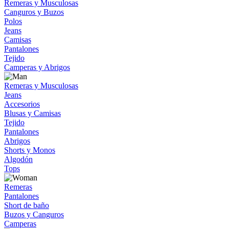
Remeras y Musculosas
Canguros y Buzos
Polos
Jeans
Camisas
Pantalones
Tejido
Camperas y Abrigos
Remeras y Musculosas
Jeans
Accesorios
Blusas y Camisas
Tejido
Pantalones
Abrigos
Shorts y Monos
Algodón
Tops
Remeras
Pantalones
Short de baño
Buzos y Canguros
Camperas