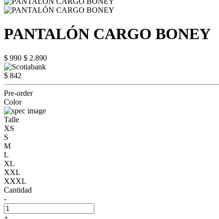
PANTALÓN CARGO BONEY
$ 990
$ 2.890
$ 842
Pre-order
Color
Talle
XS
S
M
L
XL
XXL
XXXL
Cantidad
-
+