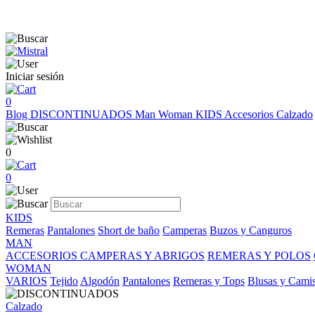
Iniciar sesión
0
Blog
DISCONTINUADOS
Man
Woman
KIDS
Accesorios
Calzado
0
0
KIDS
Remeras
Pantalones
Short de baño
Camperas
Buzos y Canguros
MAN
ACCESORIOS
CAMPERAS Y ABRIGOS
REMERAS Y POLOS
WOMAN
VARIOS
Tejido
Algodón
Pantalones
Remeras y Tops
Blusas y Cami
Calzado