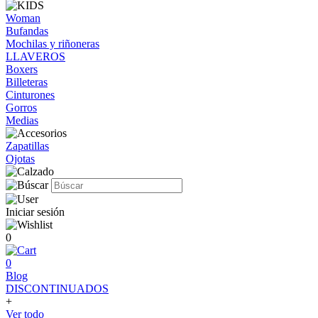
Woman
Bufandas
Mochilas y riñoneras
LLAVEROS
Boxers
Billeteras
Cinturones
Gorros
Medias
Zapatillas
Ojotas
Iniciar sesión
0
0
Blog
DISCONTINUADOS
+
Ver todo