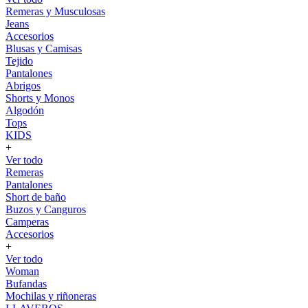
Remeras y Musculosas
Jeans
Accesorios
Blusas y Camisas
Tejido
Pantalones
Abrigos
Shorts y Monos
Algodón
Tops
KIDS
+
Ver todo
Remeras
Pantalones
Short de baño
Buzos y Canguros
Camperas
Accesorios
+
Ver todo
Woman
Bufandas
Mochilas y riñoneras