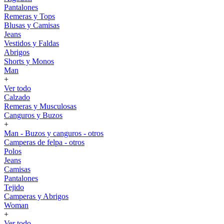
Pantalones
Remeras y Tops
Blusas y Camisas
Jeans
Vestidos y Faldas
Abrigos
Shorts y Monos
Man
+
Ver todo
Calzado
Remeras y Musculosas
Canguros y Buzos
+
Man - Buzos y canguros - otros
Camperas de felpa - otros
Polos
Jeans
Camisas
Pantalones
Tejido
Camperas y Abrigos
Woman
+
Ver todo