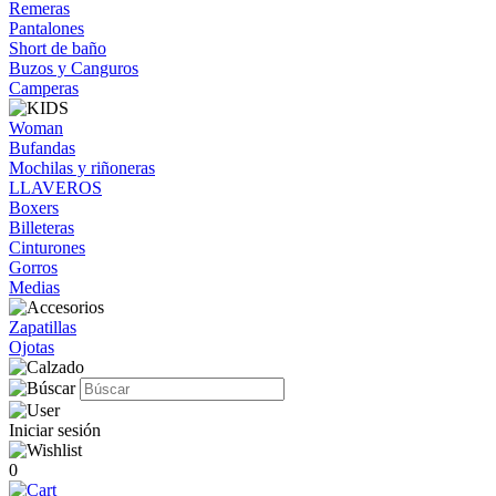
Remeras
Pantalones
Short de baño
Buzos y Canguros
Camperas
Woman
Bufandas
Mochilas y riñoneras
LLAVEROS
Boxers
Billeteras
Cinturones
Gorros
Medias
Zapatillas
Ojotas
Iniciar sesión
0