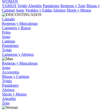
WOMAN
VARIOS
Tejido
Algodón
Pantalones
Remeras y Tops
Blusas y
Camisas
Jeans
Vestidos y Faldas
Abrigos
Shorts y Monos
Calzado
Remeras y Musculosas
Canguros y Buzos
Polos
Jeans
Camisas
Pantalones
Tejido
Camperas y Abrigos
Remeras y Musculosas
Jeans
Accesorios
Blusas y Camisas
Tejido
Pantalones
Abrigos
Shorts y Monos
Algodón
Tops