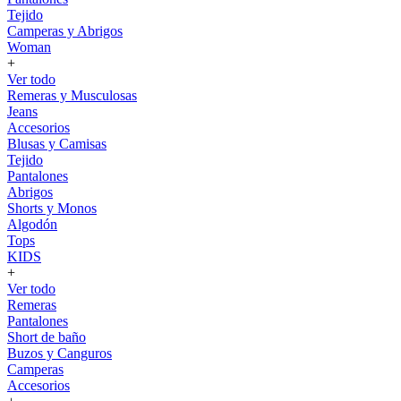
Tejido
Camperas y Abrigos
Woman
+
Ver todo
Remeras y Musculosas
Jeans
Accesorios
Blusas y Camisas
Tejido
Pantalones
Abrigos
Shorts y Monos
Algodón
Tops
KIDS
+
Ver todo
Remeras
Pantalones
Short de baño
Buzos y Canguros
Camperas
Accesorios