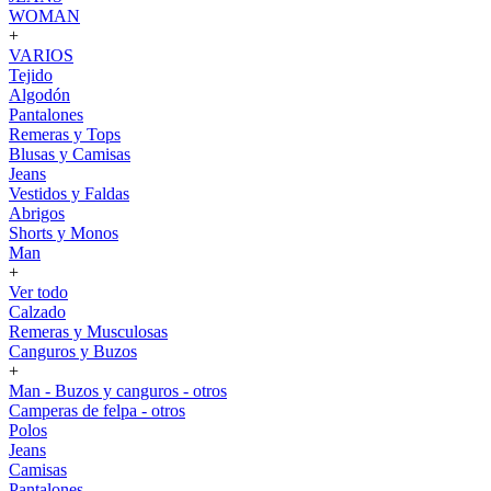
WOMAN
+
VARIOS
Tejido
Algodón
Pantalones
Remeras y Tops
Blusas y Camisas
Jeans
Vestidos y Faldas
Abrigos
Shorts y Monos
Man
+
Ver todo
Calzado
Remeras y Musculosas
Canguros y Buzos
+
Man - Buzos y canguros - otros
Camperas de felpa - otros
Polos
Jeans
Camisas
Pantalones