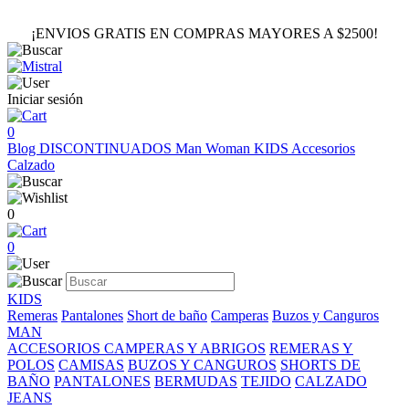
¡ENVIOS GRATIS EN COMPRAS MAYORES A $2500!
Iniciar sesión
0
Blog
DISCONTINUADOS
Man
Woman
KIDS
Accesorios
Calzado
0
0
KIDS
Remeras
Pantalones
Short de baño
Camperas
Buzos y Canguros
MAN
ACCESORIOS
CAMPERAS Y ABRIGOS
REMERAS Y
POLOS
CAMISAS
BUZOS Y CANGUROS
SHORTS DE
BAÑO
PANTALONES
BERMUDAS
TEJIDO
CALZADO
JEANS