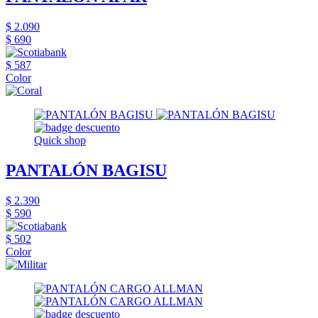
$ 2.090
$ 690
$ 587
Color
Quick shop
PANTALÓN BAGISU
$ 2.390
$ 590
$ 502
Color