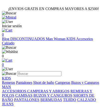
¡ENVIOS GRATIS EN COMPRAS MAYORES A $2500!
Iniciar sesión
0
Blog
DISCONTINUADOS
Man
Woman
KIDS
Accesorios
Calzado
0
0
KIDS
Remeras
Pantalones
Short de baño
Camperas
Buzos y Canguros
MAN
ACCESORIOS
CAMPERAS Y ABRIGOS
REMERAS Y
POLOS
CAMISAS
BUZOS Y CANGUROS
SHORTS DE
BAÑO
PANTALONES
BERMUDAS
TEJIDO
CALZADO
JEANS