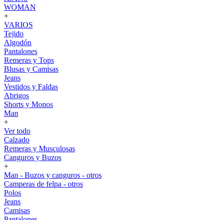
WOMAN
+
VARIOS
Tejido
Algodón
Pantalones
Remeras y Tops
Blusas y Camisas
Jeans
Vestidos y Faldas
Abrigos
Shorts y Monos
Man
+
Ver todo
Calzado
Remeras y Musculosas
Canguros y Buzos
+
Man - Buzos y canguros - otros
Camperas de felpa - otros
Polos
Jeans
Camisas
Pantalones