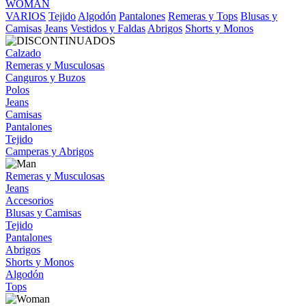
WOMAN
VARIOS
Tejido
Algodón
Pantalones
Remeras y Tops
Blusas y
Camisas
Jeans
Vestidos y Faldas
Abrigos
Shorts y Monos
Calzado
Remeras y Musculosas
Canguros y Buzos
Polos
Jeans
Camisas
Pantalones
Tejido
Camperas y Abrigos
Remeras y Musculosas
Jeans
Accesorios
Blusas y Camisas
Tejido
Pantalones
Abrigos
Shorts y Monos
Algodón
Tops