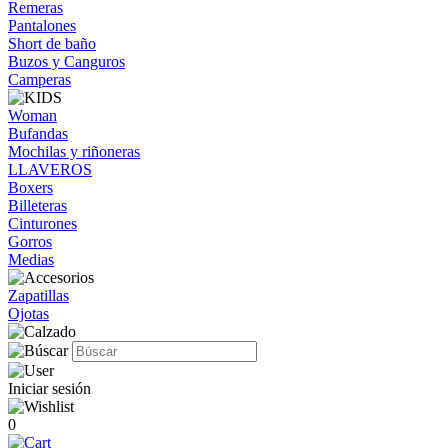
Remeras
Pantalones
Short de baño
Buzos y Canguros
Camperas
Woman
Bufandas
Mochilas y riñoneras
LLAVEROS
Boxers
Billeteras
Cinturones
Gorros
Medias
Zapatillas
Ojotas
Iniciar sesión
0