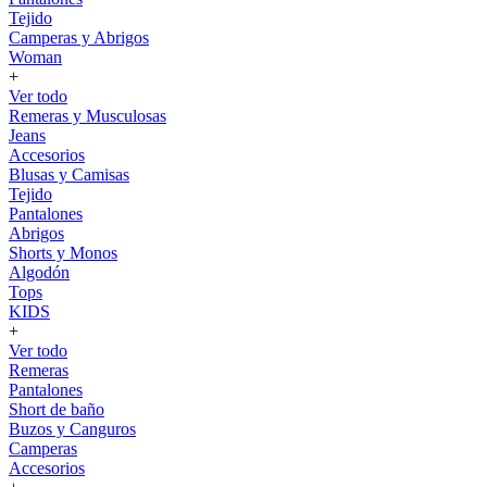
Tejido
Camperas y Abrigos
Woman
+
Ver todo
Remeras y Musculosas
Jeans
Accesorios
Blusas y Camisas
Tejido
Pantalones
Abrigos
Shorts y Monos
Algodón
Tops
KIDS
+
Ver todo
Remeras
Pantalones
Short de baño
Buzos y Canguros
Camperas
Accesorios