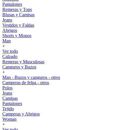
Pantalones
Remeras y Tops
Blusas y Camisas
Jeans
Vestidos y Faldas
Abrigos
Shorts y Monos
Man
+
Ver todo
Calzado
Remeras y Musculosas
Canguros y Buzos
+
Man - Buzos y canguros - otros
Camperas de felpa - otros
Polos
Jeans
Camisas
Pantalones
Tejido
Camperas y Abrigos
Woman
+
Ver todo