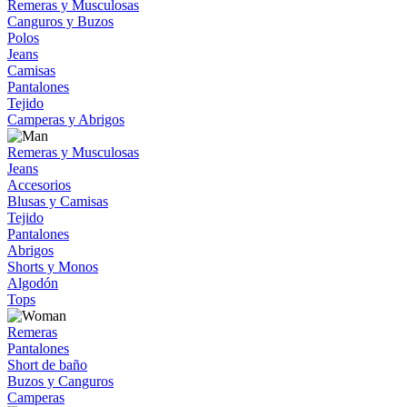
Remeras y Musculosas
Canguros y Buzos
Polos
Jeans
Camisas
Pantalones
Tejido
Camperas y Abrigos
Remeras y Musculosas
Jeans
Accesorios
Blusas y Camisas
Tejido
Pantalones
Abrigos
Shorts y Monos
Algodón
Tops
Remeras
Pantalones
Short de baño
Buzos y Canguros
Camperas