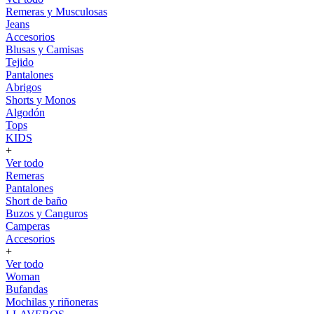
Remeras y Musculosas
Jeans
Accesorios
Blusas y Camisas
Tejido
Pantalones
Abrigos
Shorts y Monos
Algodón
Tops
KIDS
+
Ver todo
Remeras
Pantalones
Short de baño
Buzos y Canguros
Camperas
Accesorios
+
Ver todo
Woman
Bufandas
Mochilas y riñoneras