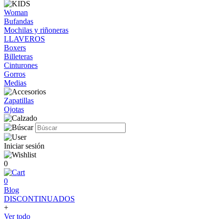
Woman
Bufandas
Mochilas y riñoneras
LLAVEROS
Boxers
Billeteras
Cinturones
Gorros
Medias
Zapatillas
Ojotas
Iniciar sesión
0
0
Blog
DISCONTINUADOS
+
Ver todo