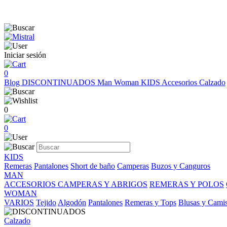
Iniciar sesión
0
Blog
DISCONTINUADOS
Man
Woman
KIDS
Accesorios
Calzado
0
0
KIDS
Remeras
Pantalones
Short de baño
Camperas
Buzos y Canguros
MAN
ACCESORIOS
CAMPERAS Y ABRIGOS
REMERAS Y POLOS
WOMAN
VARIOS
Tejido
Algodón
Pantalones
Remeras y Tops
Blusas y Cami
Calzado