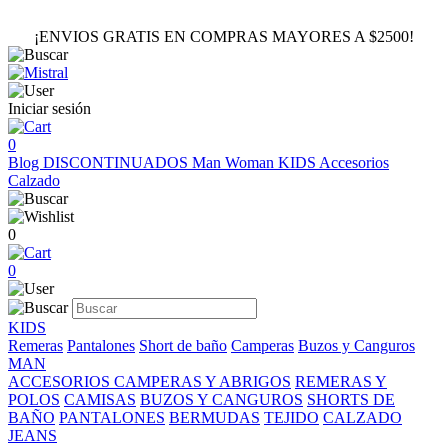
¡ENVIOS GRATIS EN COMPRAS MAYORES A $2500!
Iniciar sesión
0
Blog
DISCONTINUADOS
Man
Woman
KIDS
Accesorios
Calzado
0
0
KIDS
Remeras
Pantalones
Short de baño
Camperas
Buzos y Canguros
MAN
ACCESORIOS
CAMPERAS Y ABRIGOS
REMERAS Y
POLOS
CAMISAS
BUZOS Y CANGUROS
SHORTS DE
BAÑO
PANTALONES
BERMUDAS
TEJIDO
CALZADO
JEANS