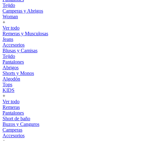
Tejido
Camperas y Abrigos
Woman
+
Ver todo
Remeras y Musculosas
Jeans
Accesorios
Blusas y Camisas
Tejido
Pantalones
Abrigos
Shorts y Monos
Algodón
Tops
KIDS
+
Ver todo
Remeras
Pantalones
Short de baño
Buzos y Canguros
Camperas
Accesorios