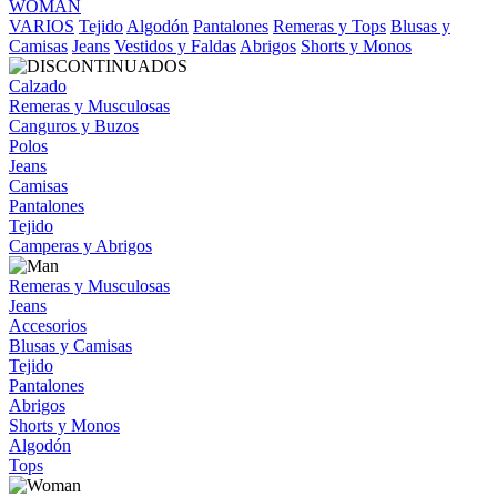
WOMAN
VARIOS
Tejido
Algodón
Pantalones
Remeras y Tops
Blusas y
Camisas
Jeans
Vestidos y Faldas
Abrigos
Shorts y Monos
Calzado
Remeras y Musculosas
Canguros y Buzos
Polos
Jeans
Camisas
Pantalones
Tejido
Camperas y Abrigos
Remeras y Musculosas
Jeans
Accesorios
Blusas y Camisas
Tejido
Pantalones
Abrigos
Shorts y Monos
Algodón
Tops