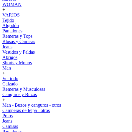
WOMAN
+
VARIOS
Tejido
Algodón
Pantalones
Remeras y Tops
Blusas y Camisas
Jeans
Vestidos y Faldas
Abrigos
Shorts y Monos
Man
+
Ver todo
Calzado
Remeras y Musculosas
Canguros y Buzos
+
Man - Buzos y canguros - otros
Camperas de felpa - otros
Polos
Jeans
Camisas
Pantalones