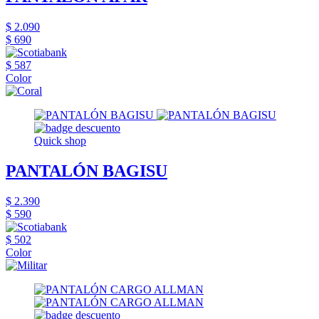
$ 2.090
$ 690
$ 587
Color
Quick shop
PANTALÓN BAGISU
$ 2.390
$ 590
$ 502
Color