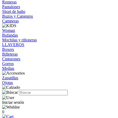
Remeras
Pantalones
Short de baño
Buzos y Canguros
Camperas
Woman
Bufandas
Mochilas y riñoneras
LLAVEROS
Boxers
Billeteras
Cinturones
Gorros
Medias
Zapatillas
Ojotas
Iniciar sesión
0