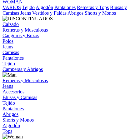
WOMAN
VARIOS
Tejido
Algodón
Pantalones
Remeras y Tops
Blusas y
Camisas
Jeans
Vestidos y Faldas
Abrigos
Shorts y Monos
Calzado
Remeras y Musculosas
Canguros y Buzos
Polos
Jeans
Camisas
Pantalones
Tejido
Camperas y Abrigos
Remeras y Musculosas
Jeans
Accesorios
Blusas y Camisas
Tejido
Pantalones
Abrigos
Shorts y Monos
Algodón
Tops