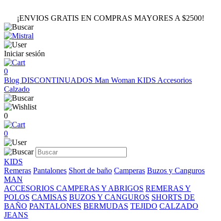
¡ENVIOS GRATIS EN COMPRAS MAYORES A $2500!
Iniciar sesión
0
Blog
DISCONTINUADOS
Man
Woman
KIDS
Accesorios
Calzado
0
0
KIDS
Remeras
Pantalones
Short de baño
Camperas
Buzos y Canguros
MAN
ACCESORIOS
CAMPERAS Y ABRIGOS
REMERAS Y
POLOS
CAMISAS
BUZOS Y CANGUROS
SHORTS DE
BAÑO
PANTALONES
BERMUDAS
TEJIDO
CALZADO
JEANS