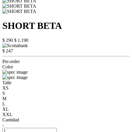
SHORT BETA
$ 290
$ 1.190
$ 247
Pre-order
Color
Talle
XS
S
M
L
XL
XXL
Cantidad
-