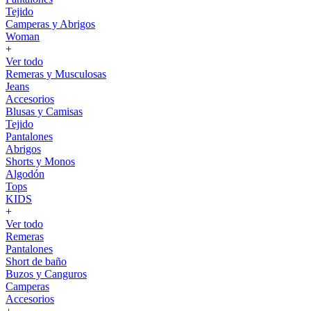
Tejido
Camperas y Abrigos
Woman
+
Ver todo
Remeras y Musculosas
Jeans
Accesorios
Blusas y Camisas
Tejido
Pantalones
Abrigos
Shorts y Monos
Algodón
Tops
KIDS
+
Ver todo
Remeras
Pantalones
Short de baño
Buzos y Canguros
Camperas
Accesorios