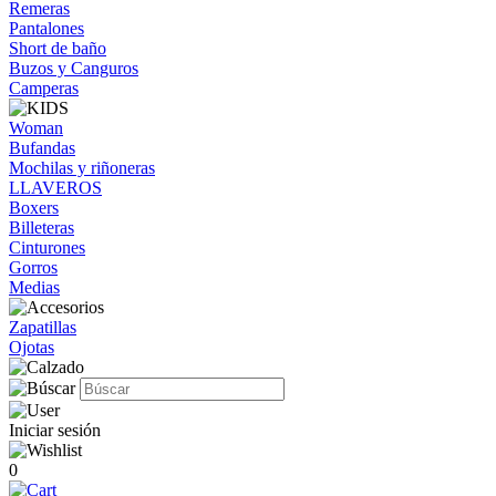
Remeras
Pantalones
Short de baño
Buzos y Canguros
Camperas
Woman
Bufandas
Mochilas y riñoneras
LLAVEROS
Boxers
Billeteras
Cinturones
Gorros
Medias
Zapatillas
Ojotas
Iniciar sesión
0