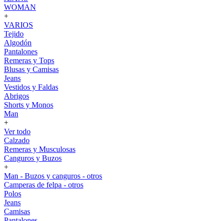
WOMAN
+
VARIOS
Tejido
Algodón
Pantalones
Remeras y Tops
Blusas y Camisas
Jeans
Vestidos y Faldas
Abrigos
Shorts y Monos
Man
+
Ver todo
Calzado
Remeras y Musculosas
Canguros y Buzos
+
Man - Buzos y canguros - otros
Camperas de felpa - otros
Polos
Jeans
Camisas
Pantalones