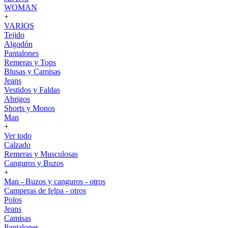
WOMAN
+
VARIOS
Tejido
Algodón
Pantalones
Remeras y Tops
Blusas y Camisas
Jeans
Vestidos y Faldas
Abrigos
Shorts y Monos
Man
+
Ver todo
Calzado
Remeras y Musculosas
Canguros y Buzos
+
Man - Buzos y canguros - otros
Camperas de felpa - otros
Polos
Jeans
Camisas
Pantalones