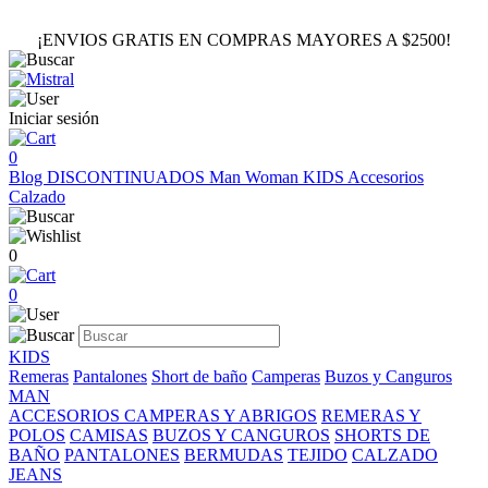
¡ENVIOS GRATIS EN COMPRAS MAYORES A $2500!
Iniciar sesión
0
Blog
DISCONTINUADOS
Man
Woman
KIDS
Accesorios
Calzado
0
0
KIDS
Remeras
Pantalones
Short de baño
Camperas
Buzos y Canguros
MAN
ACCESORIOS
CAMPERAS Y ABRIGOS
REMERAS Y
POLOS
CAMISAS
BUZOS Y CANGUROS
SHORTS DE
BAÑO
PANTALONES
BERMUDAS
TEJIDO
CALZADO
JEANS