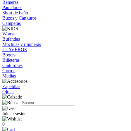
Remeras
Pantalones
Short de baño
Buzos y Canguros
Camperas
Woman
Bufandas
Mochilas y riñoneras
LLAVEROS
Boxers
Billeteras
Cinturones
Gorros
Medias
Zapatillas
Ojotas
Iniciar sesión
0