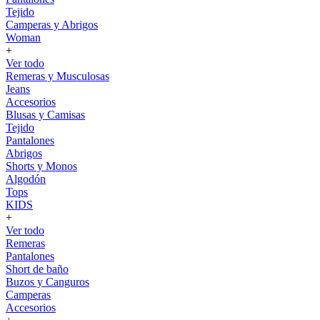
Tejido
Camperas y Abrigos
Woman
+
Ver todo
Remeras y Musculosas
Jeans
Accesorios
Blusas y Camisas
Tejido
Pantalones
Abrigos
Shorts y Monos
Algodón
Tops
KIDS
+
Ver todo
Remeras
Pantalones
Short de baño
Buzos y Canguros
Camperas
Accesorios