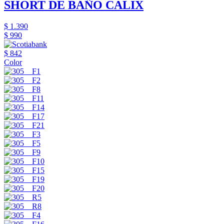
SHORT DE BAÑO CALIX
$ 1.390
$ 990
$ 842
Color