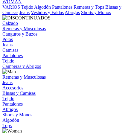
WOMAN
VARIOS
Tejido
Algodón
Pantalones
Remeras y Tops
Blusas y
Camisas
Jeans
Vestidos y Faldas
Abrigos
Shorts y Monos
Calzado
Remeras y Musculosas
Canguros y Buzos
Polos
Jeans
Camisas
Pantalones
Tejido
Camperas y Abrigos
Remeras y Musculosas
Jeans
Accesorios
Blusas y Camisas
Tejido
Pantalones
Abrigos
Shorts y Monos
Algodón
Tops