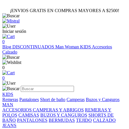
¡ENVIOS GRATIS EN COMPRAS MAYORES A $2500!
Iniciar sesión
0
Blog
DISCONTINUADOS
Man
Woman
KIDS
Accesorios
Calzado
0
0
KIDS
Remeras
Pantalones
Short de baño
Camperas
Buzos y Canguros
MAN
ACCESORIOS
CAMPERAS Y ABRIGOS
REMERAS Y
POLOS
CAMISAS
BUZOS Y CANGUROS
SHORTS DE
BAÑO
PANTALONES
BERMUDAS
TEJIDO
CALZADO
JEANS