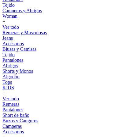
Tejido
Camperas y Abrigos
Woman
+
Ver todo
Remeras y Musculosas
Jeans
Accesorios
Blusas y Camisas
Tejido
Pantalones
Abrigos
Shorts y Monos
Algodón
Tops
KIDS
+
Ver todo
Remeras
Pantalones
Short de baño
Buzos y Canguros
Camperas
Accesorios