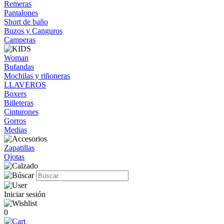
Remeras
Pantalones
Short de baño
Buzos y Canguros
Camperas
Woman
Bufandas
Mochilas y riñoneras
LLAVEROS
Boxers
Billeteras
Cinturones
Gorros
Medias
Zapatillas
Ojotas
Iniciar sesión
0