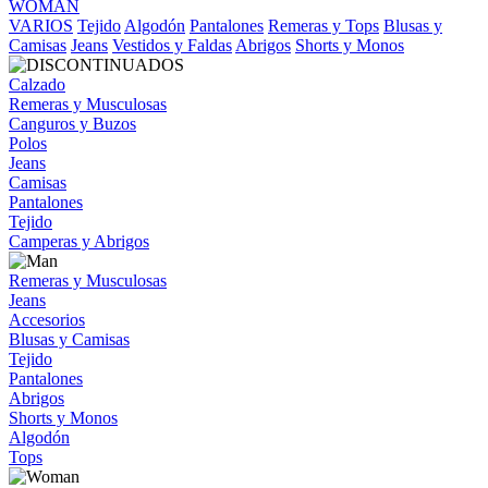
WOMAN
VARIOS
Tejido
Algodón
Pantalones
Remeras y Tops
Blusas y
Camisas
Jeans
Vestidos y Faldas
Abrigos
Shorts y Monos
Calzado
Remeras y Musculosas
Canguros y Buzos
Polos
Jeans
Camisas
Pantalones
Tejido
Camperas y Abrigos
Remeras y Musculosas
Jeans
Accesorios
Blusas y Camisas
Tejido
Pantalones
Abrigos
Shorts y Monos
Algodón
Tops