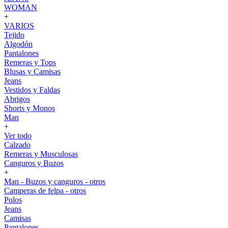
WOMAN
+
VARIOS
Tejido
Algodón
Pantalones
Remeras y Tops
Blusas y Camisas
Jeans
Vestidos y Faldas
Abrigos
Shorts y Monos
Man
+
Ver todo
Calzado
Remeras y Musculosas
Canguros y Buzos
+
Man - Buzos y canguros - otros
Camperas de felpa - otros
Polos
Jeans
Camisas
Pantalones