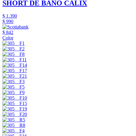
SHORT DE BAÑO CALIX
$ 1.390
$ 990
$ 842
Color