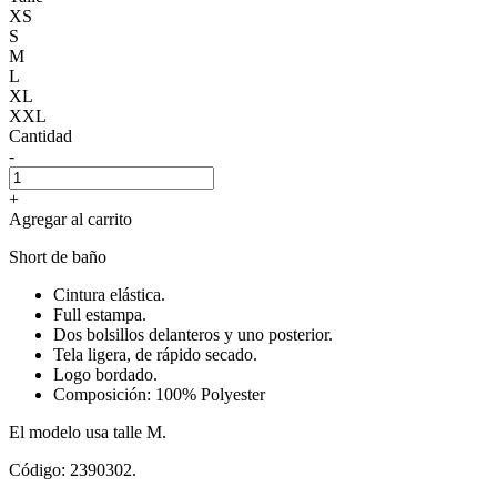
XS
S
M
L
XL
XXL
Cantidad
-
+
Agregar al carrito
Short de baño
Cintura elástica.
Full estampa.
Dos bolsillos delanteros y uno posterior.
Tela ligera, de rápido secado.
Logo bordado.
Composición: 100% Polyester
El modelo usa talle M.
Código: 2390302.