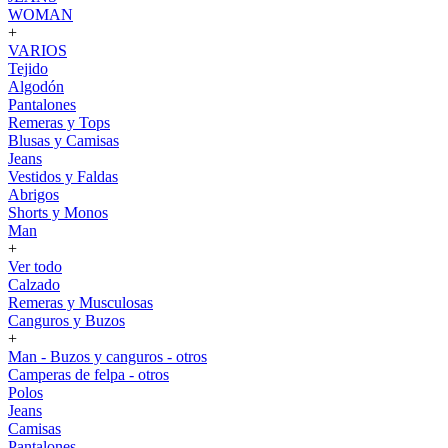
WOMAN
+
VARIOS
Tejido
Algodón
Pantalones
Remeras y Tops
Blusas y Camisas
Jeans
Vestidos y Faldas
Abrigos
Shorts y Monos
Man
+
Ver todo
Calzado
Remeras y Musculosas
Canguros y Buzos
+
Man - Buzos y canguros - otros
Camperas de felpa - otros
Polos
Jeans
Camisas
Pantalones