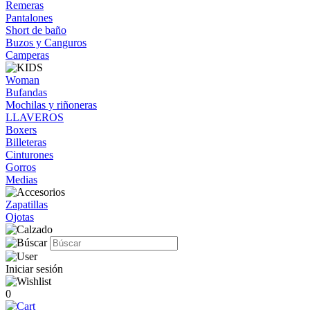
Remeras
Pantalones
Short de baño
Buzos y Canguros
Camperas
Woman
Bufandas
Mochilas y riñoneras
LLAVEROS
Boxers
Billeteras
Cinturones
Gorros
Medias
Zapatillas
Ojotas
Iniciar sesión
0