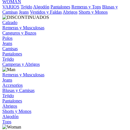
WOMAN
VARIOS
Tejido
Algodón
Pantalones
Remeras y Tops
Blusas y
Camisas
Jeans
Vestidos y Faldas
Abrigos
Shorts y Monos
Calzado
Remeras y Musculosas
Canguros y Buzos
Polos
Jeans
Camisas
Pantalones
Tejido
Camperas y Abrigos
Remeras y Musculosas
Jeans
Accesorios
Blusas y Camisas
Tejido
Pantalones
Abrigos
Shorts y Monos
Algodón
Tops