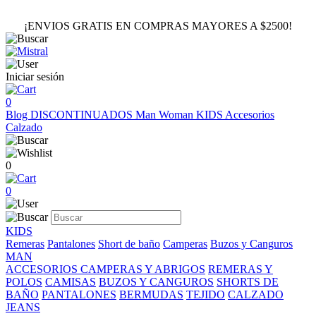
¡ENVIOS GRATIS EN COMPRAS MAYORES A $2500!
Iniciar sesión
0
Blog
DISCONTINUADOS
Man
Woman
KIDS
Accesorios
Calzado
0
0
KIDS
Remeras
Pantalones
Short de baño
Camperas
Buzos y Canguros
MAN
ACCESORIOS
CAMPERAS Y ABRIGOS
REMERAS Y
POLOS
CAMISAS
BUZOS Y CANGUROS
SHORTS DE
BAÑO
PANTALONES
BERMUDAS
TEJIDO
CALZADO
JEANS