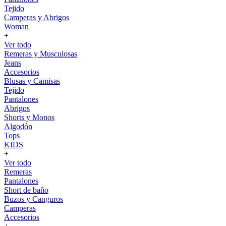
Tejido
Camperas y Abrigos
Woman
+
Ver todo
Remeras y Musculosas
Jeans
Accesorios
Blusas y Camisas
Tejido
Pantalones
Abrigos
Shorts y Monos
Algodón
Tops
KIDS
+
Ver todo
Remeras
Pantalones
Short de baño
Buzos y Canguros
Camperas
Accesorios