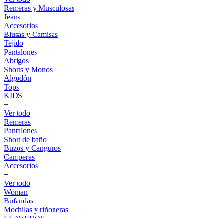
Remeras y Musculosas
Jeans
Accesorios
Blusas y Camisas
Tejido
Pantalones
Abrigos
Shorts y Monos
Algodón
Tops
KIDS
+
Ver todo
Remeras
Pantalones
Short de baño
Buzos y Canguros
Camperas
Accesorios
+
Ver todo
Woman
Bufandas
Mochilas y riñoneras