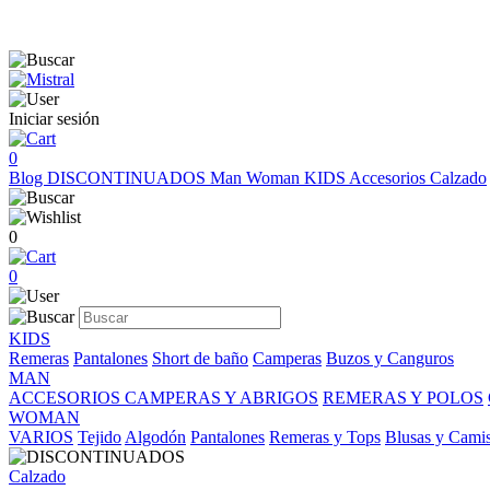
Iniciar sesión
0
Blog
DISCONTINUADOS
Man
Woman
KIDS
Accesorios
Calzado
0
0
KIDS
Remeras
Pantalones
Short de baño
Camperas
Buzos y Canguros
MAN
ACCESORIOS
CAMPERAS Y ABRIGOS
REMERAS Y POLOS
WOMAN
VARIOS
Tejido
Algodón
Pantalones
Remeras y Tops
Blusas y Cami
Calzado