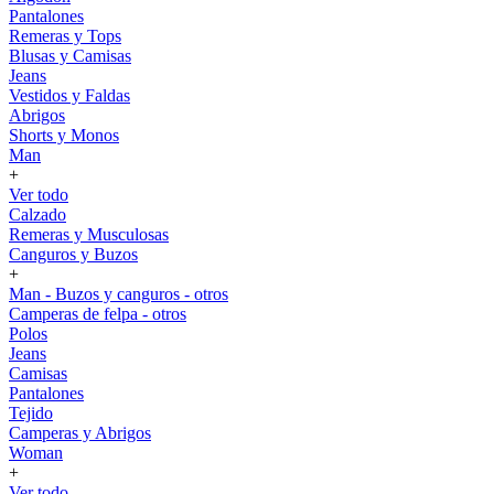
Pantalones
Remeras y Tops
Blusas y Camisas
Jeans
Vestidos y Faldas
Abrigos
Shorts y Monos
Man
+
Ver todo
Calzado
Remeras y Musculosas
Canguros y Buzos
+
Man - Buzos y canguros - otros
Camperas de felpa - otros
Polos
Jeans
Camisas
Pantalones
Tejido
Camperas y Abrigos
Woman
+
Ver todo