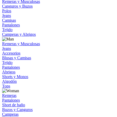
Remeras y Musculosas
Canguros y Buzos
Polos
Jeans
Camisas
Pantalones
Tejido
Camperas y Abrigos
Remeras y Musculosas
Jeans
Accesorios
Blusas y Camisas
Tejido
Pantalones
Abrigos
Shorts y Monos
Algodón
Tops
Remeras
Pantalones
Short de baño
Buzos y Canguros
Camperas