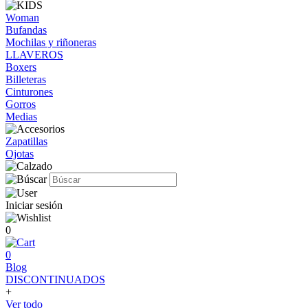
Woman
Bufandas
Mochilas y riñoneras
LLAVEROS
Boxers
Billeteras
Cinturones
Gorros
Medias
Zapatillas
Ojotas
Iniciar sesión
0
0
Blog
DISCONTINUADOS
+
Ver todo