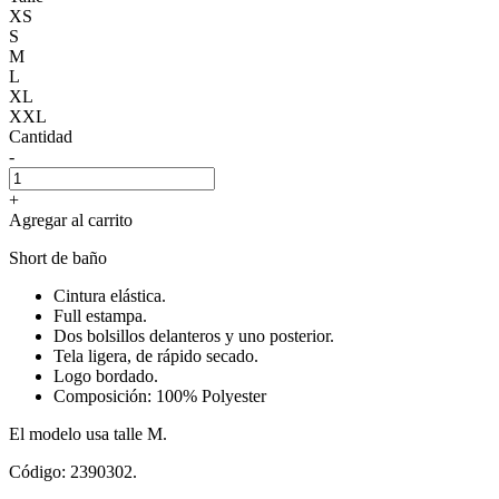
XS
S
M
L
XL
XXL
Cantidad
-
+
Agregar al carrito
Short de baño
Cintura elástica.
Full estampa.
Dos bolsillos delanteros y uno posterior.
Tela ligera, de rápido secado.
Logo bordado.
Composición: 100% Polyester
El modelo usa talle M.
Código: 2390302.