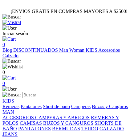
¡ENVIOS GRATIS EN COMPRAS MAYORES A $2500!
Iniciar sesión
0
Blog
DISCONTINUADOS
Man
Woman
KIDS
Accesorios
Calzado
0
0
KIDS
Remeras
Pantalones
Short de baño
Camperas
Buzos y Canguros
MAN
ACCESORIOS
CAMPERAS Y ABRIGOS
REMERAS Y
POLOS
CAMISAS
BUZOS Y CANGUROS
SHORTS DE
BAÑO
PANTALONES
BERMUDAS
TEJIDO
CALZADO
JEANS