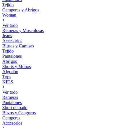
Tejido
Camperas y Abrigos
Woman
+
Ver todo
Remeras y Musculosas
Jeans
Accesorios
Blusas y Camisas
Tejido
Pantalones
Abrigos
Shorts y Monos
Algodón
Tops
KIDS
+
Ver todo
Remeras
Pantalones
Short de baño
Buzos y Canguros
Camperas
Accesorios