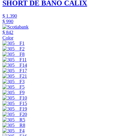
SHORT DE BAÑO CALIX
$ 1.390
$ 990
$ 842
Color