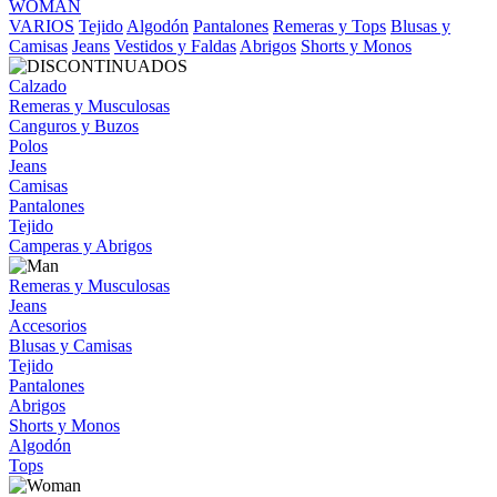
WOMAN
VARIOS
Tejido
Algodón
Pantalones
Remeras y Tops
Blusas y
Camisas
Jeans
Vestidos y Faldas
Abrigos
Shorts y Monos
Calzado
Remeras y Musculosas
Canguros y Buzos
Polos
Jeans
Camisas
Pantalones
Tejido
Camperas y Abrigos
Remeras y Musculosas
Jeans
Accesorios
Blusas y Camisas
Tejido
Pantalones
Abrigos
Shorts y Monos
Algodón
Tops