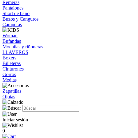
Remeras
Pantalones
Short de baño
Buzos y Canguros
Camperas
Woman
Bufandas
Mochilas y riñoneras
LLAVEROS
Boxers
Billeteras
Cinturones
Gorros
Medias
Zapatillas
Ojotas
Iniciar sesión
0