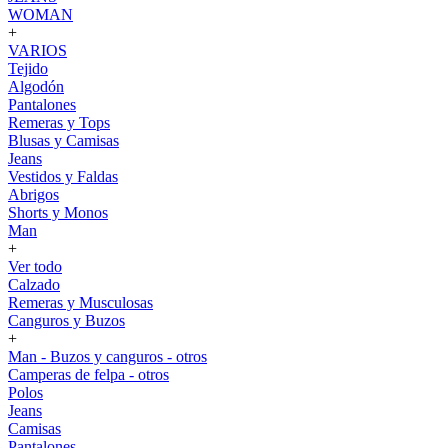
WOMAN
+
VARIOS
Tejido
Algodón
Pantalones
Remeras y Tops
Blusas y Camisas
Jeans
Vestidos y Faldas
Abrigos
Shorts y Monos
Man
+
Ver todo
Calzado
Remeras y Musculosas
Canguros y Buzos
+
Man - Buzos y canguros - otros
Camperas de felpa - otros
Polos
Jeans
Camisas
Pantalones