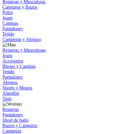
Remeras y Musculosas
Canguros y Buzos
Polos
Jeans
Camisas
Pantalones
Tejido
Camperas y Abrigos
Remeras y Musculosas
Jeans
Accesorios
Blusas y Camisas
Tejido
Pantalones
Abrigos
Shorts y Monos
Algodón
Tops
Remeras
Pantalones
Short de baño
Buzos y Canguros
Camperas