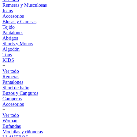
Remeras y Musculosas
Jeans
Accesorios
Blusas y Camisas
Tejido
Pantalones
Abrigos
Shorts y Monos
Algodón
Tops
KIDS
+
Ver todo
Remeras
Pantalones
Short de baño
Buzos y Canguros
Camperas
Accesorios
+
Ver todo
Woman
Bufandas
Mochilas y riñoneras