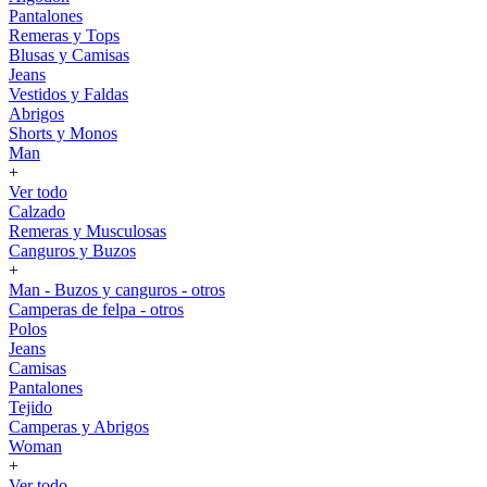
Pantalones
Remeras y Tops
Blusas y Camisas
Jeans
Vestidos y Faldas
Abrigos
Shorts y Monos
Man
+
Ver todo
Calzado
Remeras y Musculosas
Canguros y Buzos
+
Man - Buzos y canguros - otros
Camperas de felpa - otros
Polos
Jeans
Camisas
Pantalones
Tejido
Camperas y Abrigos
Woman
+
Ver todo