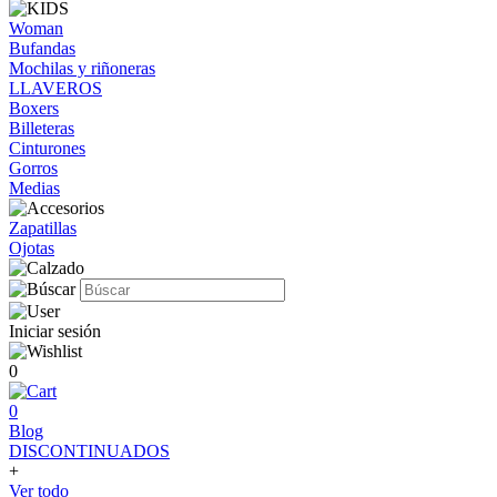
Woman
Bufandas
Mochilas y riñoneras
LLAVEROS
Boxers
Billeteras
Cinturones
Gorros
Medias
Zapatillas
Ojotas
Iniciar sesión
0
0
Blog
DISCONTINUADOS
+
Ver todo