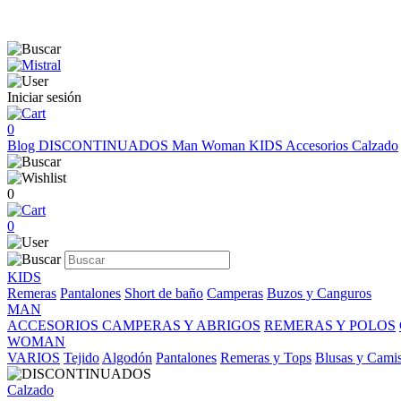
Iniciar sesión
0
Blog
DISCONTINUADOS
Man
Woman
KIDS
Accesorios
Calzado
0
0
KIDS
Remeras
Pantalones
Short de baño
Camperas
Buzos y Canguros
MAN
ACCESORIOS
CAMPERAS Y ABRIGOS
REMERAS Y POLOS
WOMAN
VARIOS
Tejido
Algodón
Pantalones
Remeras y Tops
Blusas y Cami
Calzado