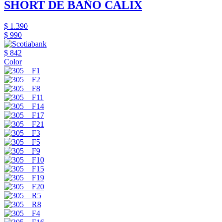
SHORT DE BAÑO CALIX
$ 1.390
$ 990
$ 842
Color