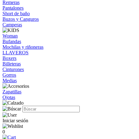
Remeras
Pantalones
Short de baño
Buzos y Canguros
Camperas
Woman
Bufandas
Mochilas y riñoneras
LLAVEROS
Boxers
Billeteras
Cinturones
Gorros
Medias
Zapatillas
Ojotas
Iniciar sesión
0