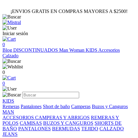
¡ENVIOS GRATIS EN COMPRAS MAYORES A $2500!
Iniciar sesión
0
Blog
DISCONTINUADOS
Man
Woman
KIDS
Accesorios
Calzado
0
0
KIDS
Remeras
Pantalones
Short de baño
Camperas
Buzos y Canguros
MAN
ACCESORIOS
CAMPERAS Y ABRIGOS
REMERAS Y
POLOS
CAMISAS
BUZOS Y CANGUROS
SHORTS DE
BAÑO
PANTALONES
BERMUDAS
TEJIDO
CALZADO
JEANS