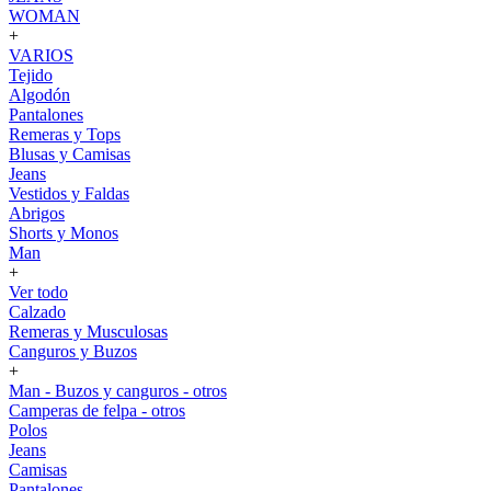
WOMAN
+
VARIOS
Tejido
Algodón
Pantalones
Remeras y Tops
Blusas y Camisas
Jeans
Vestidos y Faldas
Abrigos
Shorts y Monos
Man
+
Ver todo
Calzado
Remeras y Musculosas
Canguros y Buzos
+
Man - Buzos y canguros - otros
Camperas de felpa - otros
Polos
Jeans
Camisas
Pantalones