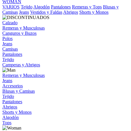
WOMAN
VARIOS
Tejido
Algodón
Pantalones
Remeras y Tops
Blusas y
Camisas
Jeans
Vestidos y Faldas
Abrigos
Shorts y Monos
Calzado
Remeras y Musculosas
Canguros y Buzos
Polos
Jeans
Camisas
Pantalones
Tejido
Camperas y Abrigos
Remeras y Musculosas
Jeans
Accesorios
Blusas y Camisas
Tejido
Pantalones
Abrigos
Shorts y Monos
Algodón
Tops