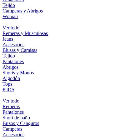
Tejido
Camperas y Abrigos
Woman
+
Ver todo
Remeras y Musculosas
Jeans
Accesorios
Blusas y Camisas
Tejido
Pantalones
Abrigos
Shorts y Monos
Algodón
Tops
KIDS
+
Ver todo
Remeras
Pantalones
Short de baño
Buzos y Canguros
Camperas
Accesorios