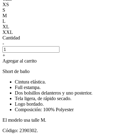
XS
S
M
L
XL
XXL
Cantidad
-
+
Agregar al carrito
Short de baño
Cintura elástica.
Full estampa.
Dos bolsillos delanteros y uno posterior.
Tela ligera, de rápido secado.
Logo bordado.
Composición: 100% Polyester
El modelo usa talle M.
Código: 2390302.